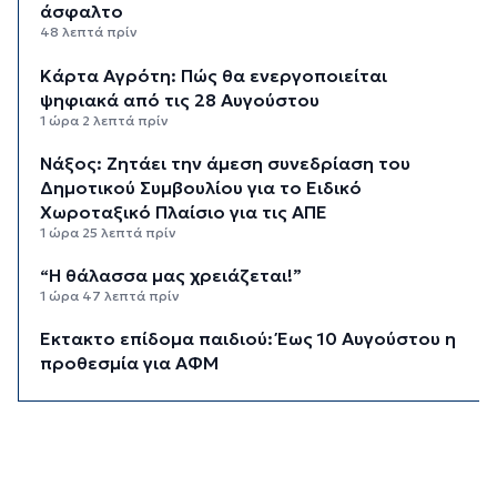
άσφαλτο
48 λεπτά πρίν
Κάρτα Αγρότη: Πώς θα ενεργοποιείται
ψηφιακά από τις 28 Αυγούστου
1 ώρα 2 λεπτά πρίν
Νάξος: Ζητάει την άμεση συνεδρίαση του
Δημοτικού Συμβουλίου για το Ειδικό
Χωροταξικό Πλαίσιο για τις ΑΠΕ
1 ώρα 25 λεπτά πρίν
“Η θάλασσα μας χρειάζεται!”
1 ώρα 47 λεπτά πρίν
Έκτακτο επίδομα παιδιού: Έως 10 Αυγούστου η
προθεσμία για ΑΦΜ
2 ώρες 2 λεπτά πρίν
Στο Εθνικό Πρόγραμμα Ανάπτυξης η
αναβάθμιση του αεροδρομίου Πάρου
2 ώρες 27 λεπτά πρίν