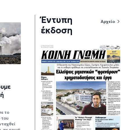
Έντυπη
Αρχείο
έκδοση
ουμε
κή
ε το
 του
νταχθεί
, σε κοινή