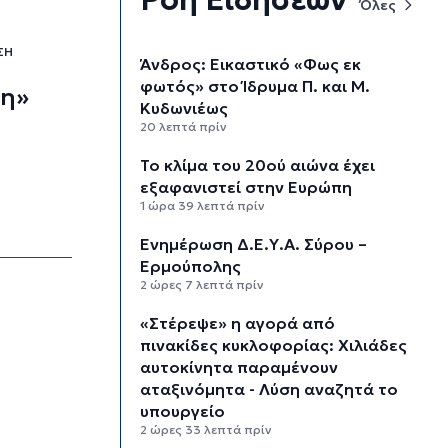
Όλες
ΣΗ
Άνδρος: Εικαστικό «Φως εκ
φωτός» στο Ίδρυμα Π. και Μ.
ση»
Κυδωνιέως
20 λεπτά πρίν
Το κλίμα του 20ού αιώνα έχει
εξαφανιστεί στην Ευρώπη
1 ώρα 39 λεπτά πρίν
Ενημέρωση Δ.Ε.Υ.Α. Σύρου –
Ερμούπολης
2 ώρες 7 λεπτά πρίν
«Στέρεψε» η αγορά από
πινακίδες κυκλοφορίας: Χιλιάδες
αυτοκίνητα παραμένουν
αταξινόμητα - Λύση αναζητά το
υπουργείο
2 ώρες 33 λεπτά πρίν