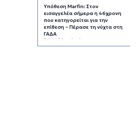
Υπόθεση Marfin: Στον
εισαγγελέα σήμερα η 46χρονη
που κατηγορείται για την
επίθεση – Πέρασε τη νύχτα στη
ΓΑΔΑ
3 ώρες 6 λεπτά πρίν
Χρηματιστήριο: Αυτά είναι τα
πιο «εμπορικά» χαρτιά της
Αθήνας
3 ώρες 39 λεπτά πρίν
Καιρός: Ηλιοφάνεια και
θερμοκρασία έως 38 βαθμούς
Κελσίου
4 ώρες 14 λεπτά πρίν
Ερμούπολιν! Η ιστορία
ζωντανεύει
4 ώρες 24 λεπτά πρίν
Η φωτογραφία της ημέρας