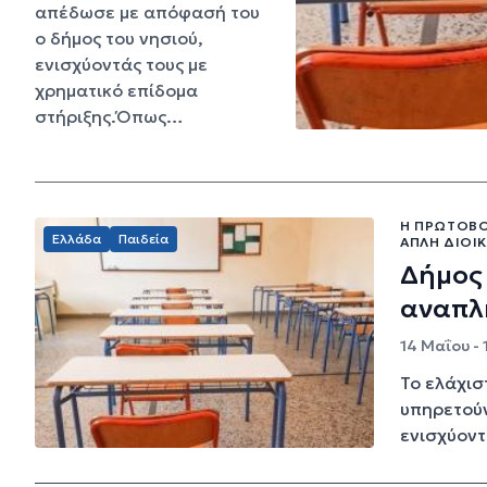
απέδωσε με απόφασή του
ο δήμος του νησιού,
ενισχύοντάς τους με
χρηματικό επίδομα
στήριξης.Όπως…
Η ΠΡΩΤΟΒΟ
Ελλάδα
Παιδεία
ΑΠΛΉ ΔΙΟΙ
Δήμος 
αναπλ
14 Μαΐου - 
Το ελάχισ
υπηρετούν
ενισχύοντά