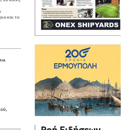
ο
ιο και το
ΜΙΑ
ού,
Ροή Ειδήσεων