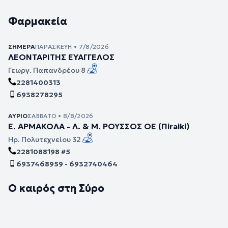
Φαρμακεία
ΣΉΜΕΡΑ
ΠΑΡΑΣΚΕΥΉ • 7/8/2026
ΛΕΟΝΤΑΡΙΤΗΣ ΕΥΑΓΓΕΛΟΣ
Γεωργ. Παπανδρέου 8
2281400313
6938278295
ΑΎΡΙΟ
ΣΆΒΒΑΤΟ • 8/8/2026
Ε. ΑΡΜΑΚΟΛΑ - Λ. & Μ. ΡΟΥΣΣΟΣ ΟΕ (Πiraiki)
Ηρ. Πολυτεχνείου 32
2281088198 #5
6937468959 - 6932740464
Ο καιρός στη Σύρο