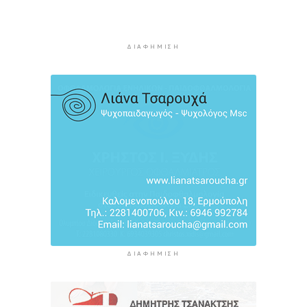
Καιρός: Ηλιοφάνεια και θερμοκρασία έως 38
βαθμούς Κελσίου
ΔΙΑΦΉΜΙΣΗ
5 ώρες 43 λεπτά πρίν
Ερμούπολιν! Η ιστορία ζωντανεύει
5 ώρες 53 λεπτά πρίν
ΔΙΑΦΉΜΙΣΗ