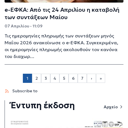
e-ΕΦΚΑ: Από τις 24 Απριλίου η καταβολή
των συντάξεων Μαίου
07 Απριλίου - 11:09
Τις ημερομηνίες πληρωμής των συντάξεων μηνός
Μαΐου 2026 ανακοίνωσε ο e-ΕΦΚΑ. Συγκεκριμένα,
οι ημερομηνίες πληρωμής ακολουθούν τον κανόνα
του διαχωρ...
Σελιδοποίηση
1
2
3
4
5
6
7
›
»
Page 2
Page 3
Page 4
Page 5
Page 6
Page 7
Next page
Last page
Subscribe to
Έντυπη έκδοση
Αρχείο