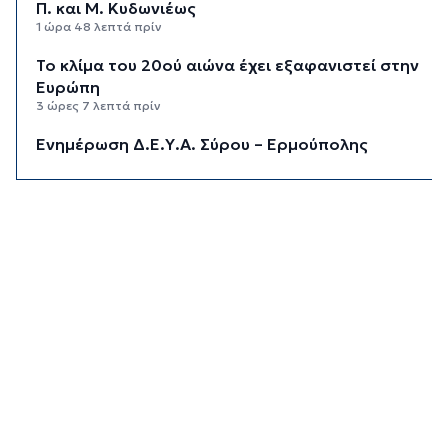
Π. και Μ. Κυδωνιέως
1 ώρα 48 λεπτά πρίν
Το κλίμα του 20ού αιώνα έχει εξαφανιστεί στην
Ευρώπη
3 ώρες 7 λεπτά πρίν
Ενημέρωση Δ.Ε.Υ.Α. Σύρου – Ερμούπολης
3 ώρες 35 λεπτά πρίν
«Στέρεψε» η αγορά από πινακίδες
κυκλοφορίας: Χιλιάδες αυτοκίνητα παραμένουν
αταξινόμητα - Λύση αναζητά το υπουργείο
4 ώρες 2 λεπτά πρίν
Υπόθεση Marfin: Στον εισαγγελέα σήμερα η
46χρονη που κατηγορείται για την επίθεση –
Πέρασε τη νύχτα στη ΓΑΔΑ
4 ώρες 35 λεπτά πρίν
Χρηματιστήριο: Αυτά είναι τα πιο «εμπορικά»
χαρτιά της Αθήνας
5 ώρες 7 λεπτά πρίν