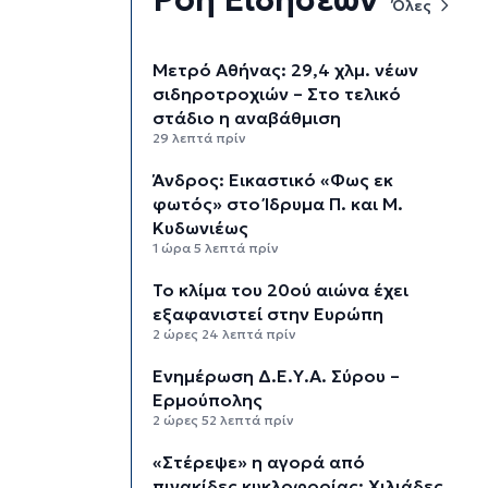
Όλες
Μετρό Αθήνας: 29,4 χλμ. νέων
σιδηροτροχιών – Στο τελικό
στάδιο η αναβάθμιση
29 λεπτά πρίν
Άνδρος: Εικαστικό «Φως εκ
φωτός» στο Ίδρυμα Π. και Μ.
Κυδωνιέως
1 ώρα 5 λεπτά πρίν
Το κλίμα του 20ού αιώνα έχει
εξαφανιστεί στην Ευρώπη
2 ώρες 24 λεπτά πρίν
Ενημέρωση Δ.Ε.Υ.Α. Σύρου –
Ερμούπολης
2 ώρες 52 λεπτά πρίν
«Στέρεψε» η αγορά από
πινακίδες κυκλοφορίας: Χιλιάδες