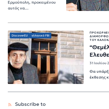
Ερμούπολη, προκειμένου
αυτός να…
ΠΡΟΧΩΡΆΕΙ
DiscoverEU
ελληνικό FBI
ΔΙΑΜΌΡΦΩΣ
ΤΟΥ ΚΑΛΟΚ
“Θεμέλ
Ελευθε
31 Ιουλίου 
Θα υπάρξε
έκθεσης κ
Subscribe to