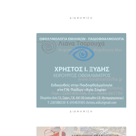
Ερμούπολιν! Η ιστορία
ζωντανεύει
ΔΙΑΦΉΜΙΣΗ
5 ώρες 9 λεπτά πρίν
Η φωτογραφία της ημέρας
5 ώρες 19 λεπτά πρίν
“Οι εργασίες στο κλειστό,
στερούσαν τη φυσική έδρα της
ομάδας”
5 ώρες 29 λεπτά πρίν
Ανανέωσε με τον Α.Ο. Σύρου η
Φεριντέ Σελιμάι
5 ώρες 34 λεπτά πρίν
ΔΙΑΦΉΜΙΣΗ