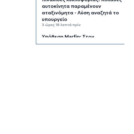
αυτοκίνητα παραμένουν
αταξινόμητα - Λύση αναζητά το
υπουργείο
3 ώρες 18 λεπτά πρίν
Υπόθεση Marfin: Στον
εισαγγελέα σήμερα η 46χρονη
που κατηγορείται για την
επίθεση – Πέρασε τη νύχτα στη
ΓΑΔΑ
3 ώρες 51 λεπτά πρίν
Χρηματιστήριο: Αυτά είναι τα
πιο «εμπορικά» χαρτιά της
Αθήνας
4 ώρες 24 λεπτά πρίν
Καιρός: Ηλιοφάνεια και
θερμοκρασία έως 38 βαθμούς
Κελσίου
4 ώρες 59 λεπτά πρίν