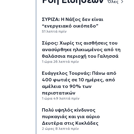
Όλες
ΣΥΡΙΖΑ: Η Νάξος δεν είναι
“ενεργειακό οικόπεδο”
51 λεπτά πρίν
Σύρος: Χωρίς τις αισθήσεις του
ανασύρθηκε ηλικιωμένος από τη
θαλάσσια περιοχή του Γαλησσά
1 ώρα 26 λεπτά πρίν
Ευάγγελος Τουρνάς: Πάνω από
400 φωτιές σε 10 ημέρες, από
αμέλεια το 90% των
περιστατικών
1 ώρα 49 λεπτά πρίν
Πολύ υψηλός κίνδυνος
πυρκαγιάς και για αύριο
Δευτέρα στις Κυκλάδες
2 ώρες 8 λεπτά πρίν