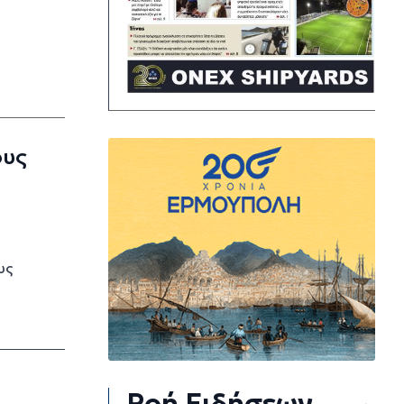
ους
υς
Ροή Ειδήσεων