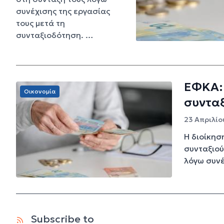
συνέχισης της εργασίας
τους μετά τη
συνταξιοδότηση. …
ΕΦΚΑ:
Οικονομία
συντα
23 Απριλίο
Η διοίκησ
συνταξιού
λόγω συνέ
Subscribe to