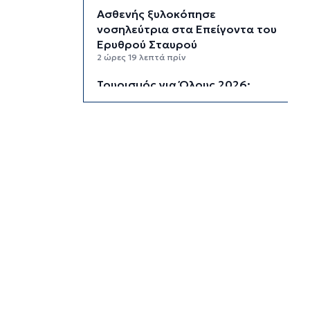
Ασθενής ξυλοκόπησε
νοσηλεύτρια στα Επείγοντα του
Ερυθρού Σταυρού
2 ώρες 19 λεπτά πρίν
Τουρισμός για Όλους 2026:
Σήμερα οι αιτήσεις για ΑΦΜ που
λήγουν σε 9 ή 0
2 ώρες 53 λεπτά πρίν
Μήλος: Ελικόπτερο “πάρκαρε”
στο Σαρακήνικο για να κάνουν
μπάνιο οι επιβάτες του
3 ώρες 28 λεπτά πρίν
Σύρος: Σπουδαίες εμφανίσεις
για τον Όμιλο Αντισφαίρισης
στο Πανελλήνιο Πρωτάθλημα
3 ώρες 55 λεπτά πρίν
Παγκόσμιο Κ20: “Ασημένια” η
Ιουλιάννα Ρούσσου στα 800μ.