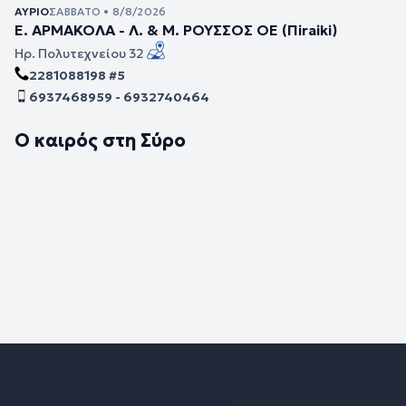
ΑΎΡΙΟ
ΣΆΒΒΑΤΟ • 8/8/2026
Ε. ΑΡΜΑΚΟΛΑ - Λ. & Μ. ΡΟΥΣΣΟΣ ΟΕ (Πiraiki)
Ηρ. Πολυτεχνείου 32
2281088198 #5
6937468959 - 6932740464
Ο καιρός στη Σύρο