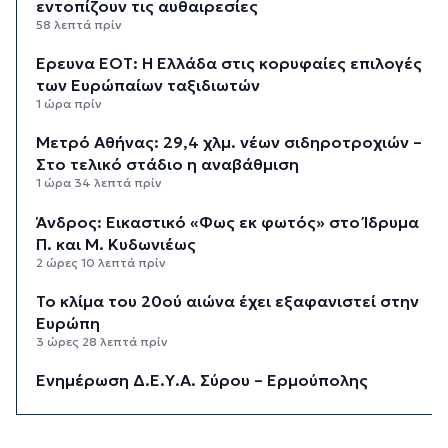
εντοπίζουν τις αυθαιρεσίες
58 λεπτά πρίν
Έρευνα ΕΟΤ: Η Ελλάδα στις κορυφαίες επιλογές
των Ευρώπαίων ταξιδιωτών
1 ώρα πρίν
Μετρό Αθήνας: 29,4 χλμ. νέων σιδηροτροχιών –
Στο τελικό στάδιο η αναβάθμιση
1 ώρα 34 λεπτά πρίν
Άνδρος: Εικαστικό «Φως εκ φωτός» στο Ίδρυμα
Π. και Μ. Κυδωνιέως
2 ώρες 10 λεπτά πρίν
Το κλίμα του 20ού αιώνα έχει εξαφανιστεί στην
Ευρώπη
3 ώρες 28 λεπτά πρίν
Ενημέρωση Δ.Ε.Υ.Α. Σύρου – Ερμούπολης
3 ώρες 56 λεπτά πρίν
«Στέρεψε» η αγορά από πινακίδες