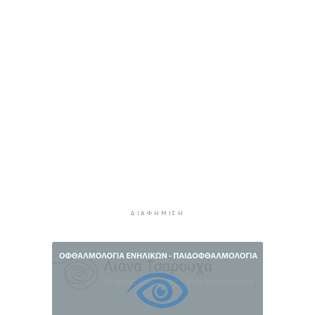
κυκλοφορίας: Χιλιάδες αυτοκίνητα παραμένουν
αταξινόμητα - Λύση αναζητά το υπουργείο
4 ώρες 23 λεπτά πρίν
Υπόθεση Marfin: Στον εισαγγελέα σήμερα η
46χρονη που κατηγορείται για την επίθεση –
Πέρασε τη νύχτα στη ΓΑΔΑ
4 ώρες 56 λεπτά πρίν
Χρηματιστήριο: Αυτά είναι τα πιο «εμπορικά»
χαρτιά της Αθήνας
5 ώρες 28 λεπτά πρίν
Καιρός: Ηλιοφάνεια και θερμοκρασία έως 38
βαθμούς Κελσίου
ΔΙΑΦΉΜΙΣΗ
6 ώρες 4 λεπτά πρίν
Ερμούπολιν! Η ιστορία ζωντανεύει
6 ώρες 14 λεπτά πρίν