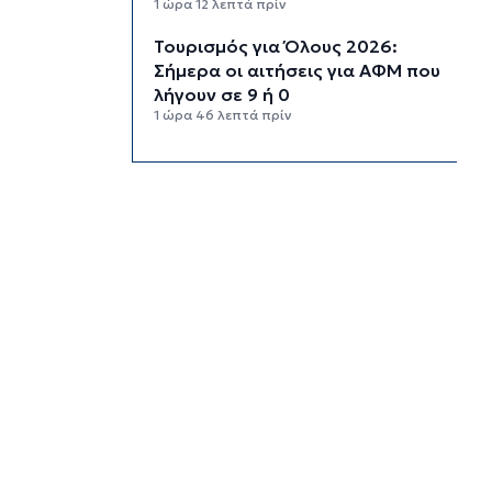
1 ώρα 12 λεπτά πρίν
Τουρισμός για Όλους 2026:
Σήμερα οι αιτήσεις για ΑΦΜ που
λήγουν σε 9 ή 0
1 ώρα 46 λεπτά πρίν
Μήλος: Ελικόπτερο “πάρκαρε”
στο Σαρακήνικο για να κάνουν
μπάνιο οι επιβάτες του
2 ώρες 21 λεπτά πρίν
Σύρος: Σπουδαίες εμφανίσεις
για τον Όμιλο Αντισφαίρισης
στο Πανελλήνιο Πρωτάθλημα
2 ώρες 47 λεπτά πρίν
Παγκόσμιο Κ20: “Ασημένια” η
Ιουλιάννα Ρούσσου στα 800μ.
3 ώρες 17 λεπτά πρίν
Πάρος: Κλειστό σήμερα το
beach bar όπου πνίγηκε ο