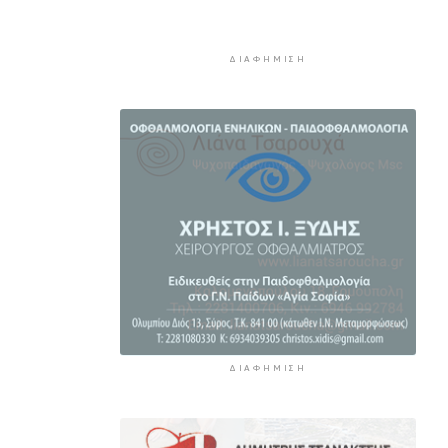
4χρονος
3 ώρες 53 λεπτά πρίν
ΔΙΑΦΉΜΙΣΗ
Ιδιαίτερα αυξημένη η επιβατική
κίνηση και σήμερα στο λιμάνι
του Πειραιά
4 ώρες 28 λεπτά πρίν
Πυρκαγιές: Τι πρέπει να κάνουν
οι ταξιδιώτες που έχουν
προγραμματίσει διακοπές σε
πληγείσες περιοχές
4 ώρες 56 λεπτά πρίν
Μειωμένη Σύνταξη: Όλα όσα
πρέπει να γνωρίζετε
5 ώρες 32 λεπτά πρίν
ΔΙΑΦΉΜΙΣΗ