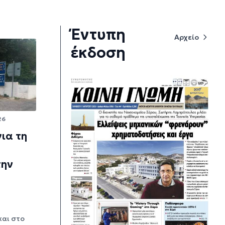
Έντυπη
Αρχείο
έκδοση
26
ια τη
την
και στο