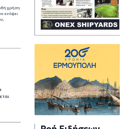
ρθή χρήση
ρο ενόψει
υ,
α
εται
Ροή Ειδήσεων