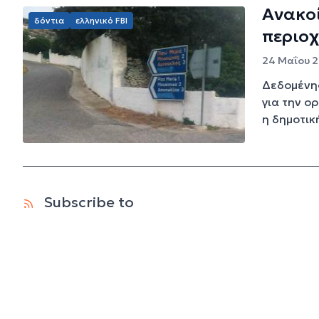
Ανακοί
δόντια
ελληνικό FBI
περιοχ
24 Μαΐου 2
Δεδομένης
για την ο
η δημοτική
Subscribe to