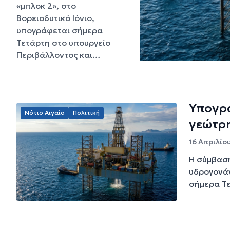
«μπλοκ 2», στο
Βορειοδυτικό Ιόνιο,
υπογράφεται σήμερα
Τετάρτη στο υπουργείο
Περιβάλλοντος και…
Υπογρά
Νότιο Αιγαίο
Πολιτική
γεώτρη
16 Απριλίου
Η σύμβαση
υδρογονάν
σήμερα Τε