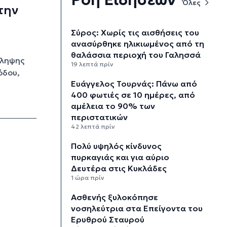
Όλες
την
Σύρος: Χωρίς τις αισθήσεις του
ανασύρθηκε ηλικιωμένος από τη
θαλάσσια περιοχή του Γαλησσά
όληψης
19 λεπτά πρίν
όδου,
Ευάγγελος Τουρνάς: Πάνω από
400 φωτιές σε 10 ημέρες, από
αμέλεια το 90% των
περιστατικών
42 λεπτά πρίν
Πολύ υψηλός κίνδυνος
πυρκαγιάς και για αύριο
Δευτέρα στις Κυκλάδες
1 ώρα πρίν
Ασθενής ξυλοκόπησε
νοσηλεύτρια στα Επείγοντα του
Ερυθρού Σταυρού