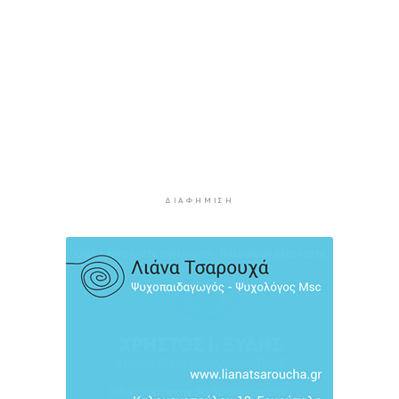
Τουρισμός για Όλους 2026: Σήμερα οι αιτήσεις
για ΑΦΜ που λήγουν σε 9 ή 0
4 ώρες 43 λεπτά πρίν
Μήλος: Ελικόπτερο “πάρκαρε” στο Σαρακήνικο
για να κάνουν μπάνιο οι επιβάτες του
5 ώρες 18 λεπτά πρίν
Σύρος: Σπουδαίες εμφανίσεις για τον Όμιλο
Αντισφαίρισης στο Πανελλήνιο Πρωτάθλημα
5 ώρες 44 λεπτά πρίν
ΔΙΑΦΉΜΙΣΗ
Παγκόσμιο Κ20: “Ασημένια” η Ιουλιάννα
Ρούσσου στα 800μ.
6 ώρες 15 λεπτά πρίν