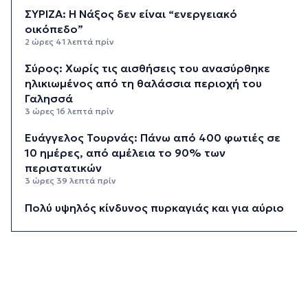
ΣΥΡΙΖΑ: Η Νάξος δεν είναι “ενεργειακό
οικόπεδο”
2 ώρες 41 λεπτά πρίν
Σύρος: Χωρίς τις αισθήσεις του ανασύρθηκε
ηλικιωμένος από τη θαλάσσια περιοχή του
Γαλησσά
3 ώρες 16 λεπτά πρίν
Ευάγγελος Τουρνάς: Πάνω από 400 φωτιές σε
10 ημέρες, από αμέλεια το 90% των
περιστατικών
3 ώρες 39 λεπτά πρίν
Πολύ υψηλός κίνδυνος πυρκαγιάς και για αύριο
Δευτέρα στις Κυκλάδες
3 ώρες 58 λεπτά πρίν
Ασθενής ξυλοκόπησε νοσηλεύτρια στα
Επείγοντα του Ερυθρού Σταυρού
4 ώρες 9 λεπτά πρίν