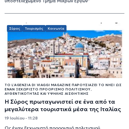
υποστελεχωμένο Τμήμα Μικρών Έργων”
Σύρος
Τουρισμός
Κοινωνία
ΤΟ L’AGENZIA DI VIAGGI MAGAZINE ΠΑΡΟΥΣΙΆΖΕΙ ΤΟ ΝΗΣΊ ΩΣ
ΈΝΑΝ ΞΕΧΩΡΙΣΤΌ ΠΡΟΟΡΙΣΜΌ ΠΟΛΙΤΙΣΜΟΎ,
ΑΥΘΕΝΤΙΚΌΤΗΤΑΣ ΚΑΙ ΥΨΗΛΉΣ ΑΙΣΘΗΤΙΚΉΣ
Η Σύρος πρωταγωνιστεί σε ένα από τα
μεγαλύτερα τουριστικά μέσα της Ιταλίας
19 Ιουλίου - 11:28
Ως έναν ξεχωριστό προορισμό πολιτισμού,