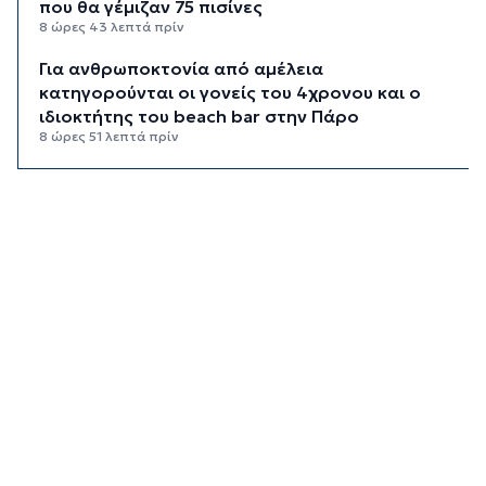
που θα γέμιζαν 75 πισίνες
8 ώρες 43 λεπτά πρίν
Για ανθρωποκτονία από αμέλεια
κατηγορούνται οι γονείς του 4χρονου και ο
ιδιοκτήτης του beach bar στην Πάρο
8 ώρες 51 λεπτά πρίν
Kαύσωνας: Ένας καθηγητής δίνει συμβουλές για
να μην εξαντληθούμε από τη ζέστη
9 ώρες 5 λεπτά πρίν
Στουρνάρας στη Handelsblatt: Ευπρόσδεκτες
οι ξένες συμμετοχές στις ελληνικές τράπεζες
9 ώρες 42 λεπτά πρίν
Χοληστερόλη: Πέντε κινήσεις ματ για να την
ρίξετε χαμηλά
10 ώρες 5 λεπτά πρίν
Προληπτική ανάκληση παρτίδας μαρμελάδας
φράουλα
10 ώρες 13 λεπτά πρίν