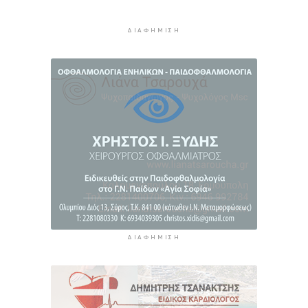
Προσάραξη ιστιοφόρου στη Νάξο
ΔΙΑΦΉΜΙΣΗ
10 ώρες 35 λεπτά πρίν
Στις 2 Σεπτεμβρίου η παρουσίαση του
οικονομικού προγράμματος της ΕΛ.Α.Σ. στη
Θεσσαλονίκη
10 ώρες 39 λεπτά πρίν
ΔΙΑΦΉΜΙΣΗ