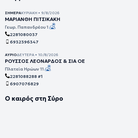
ΣΉΜΕΡΑ
ΚΥΡΙΑΚΉ • 9/8/2026
ΜΑΡΙΑΝΘΗ ΠΙΤΣΙΚΑΚΗ
Γεωρ. Παπανδρέου 1
2281080037
6932396347
ΑΎΡΙΟ
ΔΕΥΤΈΡΑ • 10/8/2026
ΡΟΥΣΣΟΣ ΛΕΟΝΑΡΔΟΣ & ΣΙΑ ΟΕ
Πλατεία Ηρώων 11
2281088288 #1
6907076829
Ο καιρός στη Σύρο