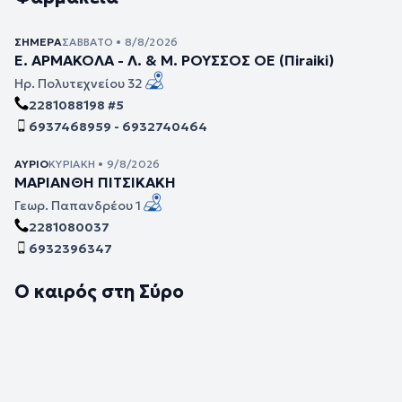
ΣΉΜΕΡΑ
ΣΆΒΒΑΤΟ • 8/8/2026
Ε. ΑΡΜΑΚΟΛΑ - Λ. & Μ. ΡΟΥΣΣΟΣ ΟΕ (Πiraiki)
Ηρ. Πολυτεχνείου 32
2281088198 #5
6937468959 - 6932740464
ΑΎΡΙΟ
ΚΥΡΙΑΚΉ • 9/8/2026
ΜΑΡΙΑΝΘΗ ΠΙΤΣΙΚΑΚΗ
Γεωρ. Παπανδρέου 1
2281080037
6932396347
Ο καιρός στη Σύρο