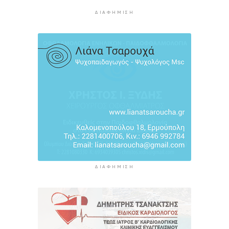
ΔΙΑΦΉΜΙΣΗ
Ρέθυμνο: Η επόμενη μέρα του τουρισμού μετά
τις πυρκαγιές, η εικόνα σε Πρέβελη και Άγιο
Βασίλειο
4 ώρες 13 λεπτά πρίν
Ο «χάρτης» των πληρωμών από τον e-ΕΦΚΑ και
τη ΔΥΠΑ έως τις 14 Αυγούστου
4 ώρες 47 λεπτά πρίν
ΔΙΑΦΉΜΙΣΗ