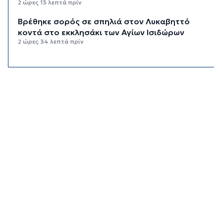
2 ώρες 13 λεπτά πρίν
Βρέθηκε σορός σε σπηλιά στον Λυκαβηττό
κοντά στο εκκλησάκι των Αγίων Ισιδώρων
2 ώρες 34 λεπτά πρίν
Δικηγόρος 46χρονης κατηγορουμένης για
Marfin: Δεν είναι η εντολέας μου στις
φωτογραφίες
2 ώρες 49 λεπτά πρίν
Συνεδρίασε η Επιτροπή Εκτίμησης Κινδύνου
λόγω των υψηλών θερμοκρασιών και της
ενίσχυσης των ανέμων
3 ώρες 11 λεπτά πρίν
Τήνος: Σύλληψη για κλοπή και παραμέληση
εποπτείας ανηλίκων
3 ώρες 34 λεπτά πρίν
Οι «Φρουροί» ζωντανεύουν την αρχαϊκή εποχή
του Σαγκρίου
3 ώρες 52 λεπτά πρίν