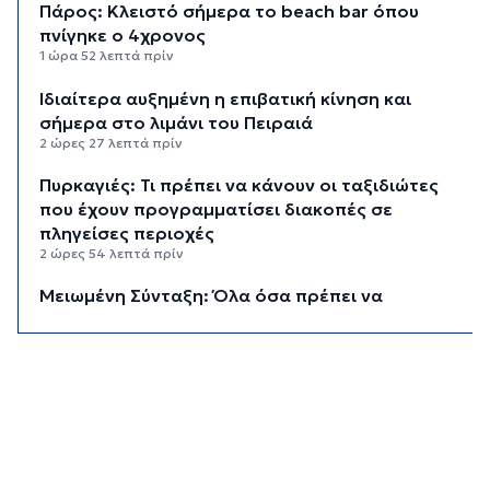
Πάρος: Κλειστό σήμερα το beach bar όπου
πνίγηκε ο 4χρονος
1 ώρα 52 λεπτά πρίν
Ιδιαίτερα αυξημένη η επιβατική κίνηση και
σήμερα στο λιμάνι του Πειραιά
2 ώρες 27 λεπτά πρίν
Πυρκαγιές: Τι πρέπει να κάνουν οι ταξιδιώτες
που έχουν προγραμματίσει διακοπές σε
πληγείσες περιοχές
2 ώρες 54 λεπτά πρίν
Μειωμένη Σύνταξη: Όλα όσα πρέπει να
γνωρίζετε
3 ώρες 31 λεπτά πρίν
Πινακίδες κυκλοφορίας με λίγα “κλικ”
3 ώρες 52 λεπτά πρίν
Έρχεται η ψηφιακή Κάρτα Αγρότη
4 ώρες 14 λεπτά πρίν