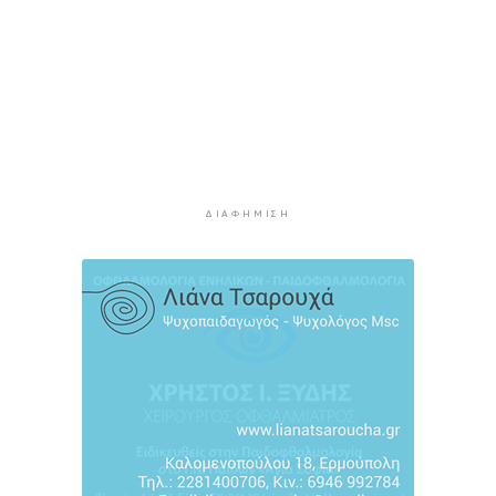
Νάξος: Ιστιοφόρο με έξι επιβαίνοντες
προσάραξε σε βραχώδη βυθό
4 ώρες 35 λεπτά πρίν
Φωτιές: “Κόκκινος” συναγερμός σήμερα σε
Αττική και νησιά
4 ώρες 53 λεπτά πρίν
Καιρός: Έως 8 μποφόρ στις Κυκλάδες σήμερα
Κυριακή
ΔΙΑΦΉΜΙΣΗ
5 ώρες 10 λεπτά πρίν