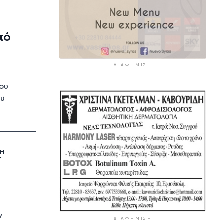
Σ
πό
ΔΙΑΦΉΜΙΣΗ
ου
ου
ΤΗ
Υ
ν
ΔΙΑΦΉΜΙΣΗ