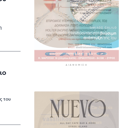
αλλοδαπός για λαθραία καπνικά
προϊόντα στη Μύκονο
6 ώρες 15 λεπτά πρίν
η
ΔΙΑΦΉΜΙΣΗ
ιο
ς του