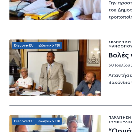
Την προσπ
του Δημοτ
τροποποίη
ΣΚΛΗΡΉ ΚΡ
DiscoverEU
ελληνικό FBI
ΜΑΝΘΌΠΟΥΛ
Βολές 
30 Ιουλίου 
Απαντήσει
Βακόνδιο 
ΠΑΡΑΊΤΗΣΗ
DiscoverEU
ελληνικό FBI
ΣΥΜΒΟΥΛΊΟ
“Οσμή