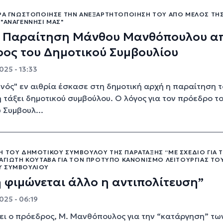
ΏΡΑ ΓΝΩΣΤΟΠΟΊΗΣΕ ΤΗΝ ΑΝΕΞΑΡΤΗΤΟΠΟΊΗΣΉ ΤΟΥ ΑΠΌ ΜΈΛΟΣ ΤΗ
"ΑΝΑΓΈΝΝΗΣΊ ΜΑΣ"
: Παραίτηση Μάνθου Μανθόπουλου α
ος του Δημοτικού Συμβουλίου
2025 - 13:33
νός" εν αιθρία έσκασε στη δημοτική αρχή η παραίτηση τ
 τάξει δημοτικού συμβούλου. Ο λόγος για τον πρόεδρο τ
 Συμβουλ...
Η ΤΟΥ ΔΗΜΟΤΙΚΟΎ ΣΥΜΒΟΎΛΟΥ ΤΗΣ ΠΑΡΆΤΑΞΗΣ “ΜΕ ΣΧΈΔΙΟ ΓΙΑ 
ΝΑΓΙΏΤΗ ΚΟΥΤΑΒΆ ΓΙΑ ΤΟΝ ΠΡΌΤΥΠΟ ΚΑΝΟΝΙΣΜΌ ΛΕΙΤΟΥΡΓΊΑΣ ΤΟ
Ύ ΣΥΜΒΟΥΛΊΟΥ
 φιμώνεται άλλο η αντιπολίτευση”
025 - 06:19
ει ο πρόεδρος, Μ. Μανθόπουλος για την “κατάργηση” τω