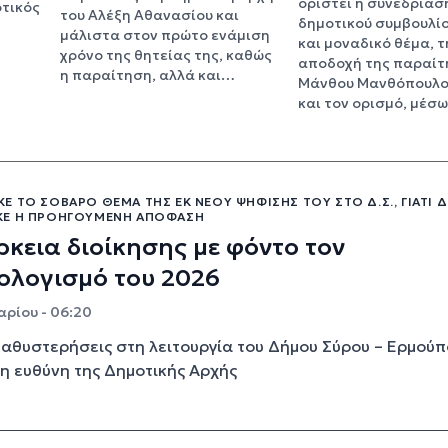
οριστεί η συνεδρίασ
τικός
του Αλέξη Αθανασίου και
δημοτικού συμβουλίο
μάλιστα στον πρώτο ενάμιση
και μοναδικό θέμα, τ
χρόνο της θητείας της, καθώς
αποδοχή της παραίτ
η παραίτηση, αλλά και…
Μάνθου Μανθόπουλο
και τον ορισμό, μέσ
 ΤΟ ΣΟΒΑΡΌ ΘΈΜΑ ΤΗΣ ΕΚ ΝΈΟΥ ΨΉΦΙΣΉΣ ΤΟΥ ΣΤΟ Δ.Σ., ΓΙΑΤΊ 
Ε Η ΠΡΟΗΓΟΎΜΕΝΗ ΑΠΌΦΑΣΗ
κεια διοίκησης με φόντο τον
ολογισμό του 2026
ρίου - 06:20
αθυστερήσεις στη λειτουργία του Δήμου Σύρου – Ερμού
η ευθύνη της Δημοτικής Αρχής