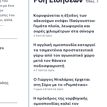
η του
Όλες
υ με ένα
ην
Κορυφώνεται η έξοδος των
ησης του
υ, αλλά
αδειούχων ενόψει 15αύγουστου:
ω…
Γεμάτα πλοία, λεωφορεία και
ουρές χιλιομέτρων στα σύνορα
2 λεπτά πρίν
Η αγγλική ομοσπονδία καταργεί
ΔΕΝ
τα τσιμεντένια προστατευτικά
γύρω από τον αγωνιστικό χώρο
μετά τον θάνατο
ποδοσφαιριστή
47 λεπτά πρίν
Ο Γιώργος Νταλάρας έρχεται
πολης
στη Σύρο με το «Ρεμπέτικο»
1 ώρα 49 λεπτά πρίν
Η πρόεδρος της νορβηγικής
ομοσπονδίας καλεί τον