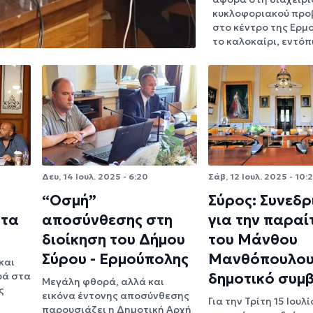
κυκλοφοριακού προ
στο κέντρο της Ερμ
το καλοκαίρι, εντό
Δευ, 14 Ιουλ. 2025 - 6:20
Σάβ, 12 Ιουλ. 2025 - 10:
“Οσμή”
Σύρος: Συνεδρ
στα
αποσύνθεσης στη
για την παραί
διοίκηση του Δήμου
του Μάνθου
Σύρου - Ερμούπολης
Μανθόπουλου
και
ρά στα
δημοτικό συμ
Μεγάλη φθορά, αλλά και
ς
εικόνα έντονης αποσύνθεσης
Για την Τρίτη 15 Ιουλί
παρουσιάζει η Δημοτική Αρχή