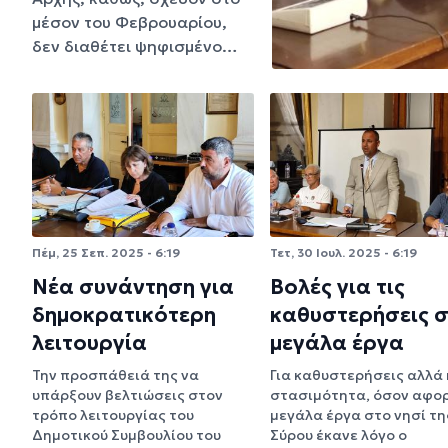
μέσον του Φεβρουαρίου,
δεν διαθέτει ψηφισμένο…
Πέμ, 25 Σεπ. 2025 - 6:19
Τετ, 30 Ιουλ. 2025 - 6:19
Νέα συνάντηση για
Βολές για τις
δημοκρατικότερη
καθυστερήσεις 
λειτουργία
μεγάλα έργα
Την προσπάθειά της να
Για καθυστερήσεις αλλά 
υπάρξουν βελτιώσεις στον
στασιμότητα, όσον αφο
τρόπο λειτουργίας του
μεγάλα έργα στο νησί τη
Δημοτικού Συμβουλίου του
Σύρου έκανε λόγο ο