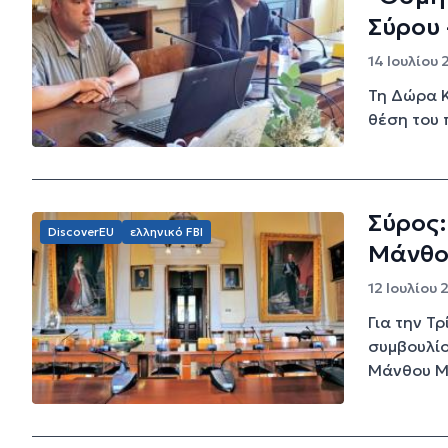
Σύρου
14 Ιουλίου 
Τη Δώρα Κ
θέση του 
Σύρος:
DiscoverEU
ελληνικό FBI
Μάνθο
12 Ιουλίου 
Για την Τρ
συμβουλίο
Μάνθου Μ