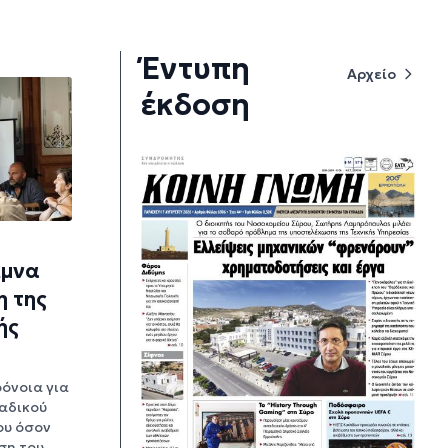
Έντυπη
Αρχείο
έκδοση
8
ιμνα
η της
ής
όνοια για
αδικού
ου όσον
ση του