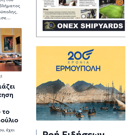
βλήματος
ούπολης,
πισε…
22
ιάζει
τηση
 το
βούλιο
ου, έχει
Ροή Ειδήσεων