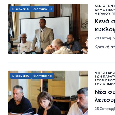
ΔΕΝ ΦΡΌΝΤ
DiscoverEU
ελληνικό FBI
ΔΗΜΟΤΙΚΟΎ
ΜΕΓΆΛΟΥ Π
Κενά σ
κυκλο
29 Οκτωβρί
Κριτική α
Η ΠΡΌΕΔΡΟ
DiscoverEU
ελληνικό FBI
ΤΩΝ ΠΑΡΑΤ
ΣΤΟΝ ΠΡΌΤ
ΤΟΥ ΔΉΜΟΥ
Νέα σ
λειτου
25 Σεπτεμβ