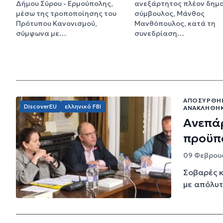
Δήμου Σύρου - Ερμούπολης,
ανεξάρτητος πλέον δημο
μέσω της τροποποίησης του
σύμβουλος, Μάνθος
Πρότυπου Κανονισμού,
Μανθόπουλος, κατά τη
σύμφωνα με…
συνεδρίαση…
ΑΠΟΣΎΡΘΗΚΕ
DiscoverEU
ελληνικό FBI
ΑΝΑΚΛΉΘΗΚ
Ανεπάρ
προϋπ
09 Φεβρουα
Σοβαρές κ
με απόλυτ