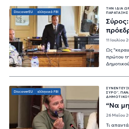
ΤΗΝ ΊΔΙΑ 
DiscoverEU
ελληνικό FBI
ΠΑΡΆΤΑΞΗΣ 
Σύρος
πρόεδρ
11 Ιουλίου 
Ως "κεραυ
πρώτου τη
Δημοτικού
ΣΥΝΈΝΤΕΥΞ
DiscoverEU
ελληνικό FBI
ΣΎΡΟ”, ΠΑ
ΔΗΜΟΤΙΚΟ
“Να μη
26 Μαΐου 2
Τι απαντά