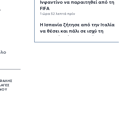
Ινφαντίνο να παραιτηθεί από τη
FIFA
Υ
1 ώρα 52 λεπτά πρίν
H Ισπανία ζήτησε από την Ιταλία
να θέσει και πάλι σε ισχύ τη
Συμφωνία Σένγκεν εντός της
Κυριακής, 9 Αυγούστου
2 ώρες 31 λεπτά πρίν
υλο
«Στάχτη» 272.860 στρέμματα
αυτό το καλοκαίρι
3 ώρες 15 λεπτά πρίν
ΕΦΑΛΉΣ
Αστυνομικό δελτίο
ΛΑΓΈΣ
3 ώρες 45 λεπτά πρίν
ΆΝΟΥ
Πιλοτική έναρξη της δράσης
«Tinos Circular Business» στα
Κιόνια και στον Άγιο Φωκά, με τη
συμμετοχή επιχειρήσεων
εστίασης και τροφοδοσίας, με