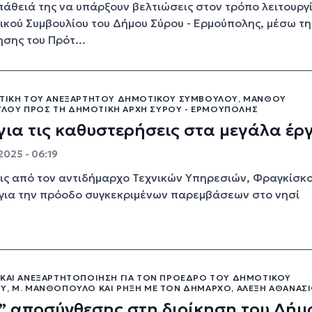
άθειά της να υπάρξουν βελτιώσεις στον τρόπο λειτουργ
ικού Συμβουλίου του Δήμου Σύρου - Ερμούπολης, μέσω τη
σης του Πρότ...
ΙΤΙΚΉ ΤΟΥ ΑΝΕΞΆΡΤΗΤΟΥ ΔΗΜΟΤΙΚΟΎ ΣΥΜΒΟΎΛΟΥ, ΜΆΝΘΟΥ
ΟΥ ΠΡΟΣ ΤΗ ΔΗΜΟΤΙΚΉ ΑΡΧΉ ΣΎΡΟΥ - ΕΡΜΟΎΠΟΛΗΣ
για τις καθυστερήσεις στα μεγάλα έρ
2025 - 06:19
ς από τον αντιδήμαρχο Τεχνικών Υπηρεσιών, Φραγκίσκ
για την πρόοδο συγκεκριμένων παρεμβάσεων στο νησί
 ΚΑΙ ΑΝΕΞΑΡΤΗΤΟΠΟΊΗΣΗ ΓΙΑ ΤΟΝ ΠΡΌΕΔΡΟ ΤΟΥ ΔΗΜΟΤΙΚΟΎ
Υ, Μ. ΜΑΝΘΌΠΟΥΛΟ ΚΑΙ ΡΉΞΗ ΜΕ ΤΟΝ ΔΉΜΑΡΧΟ, ΑΛΈΞΗ ΑΘΑΝΑΣ
” αποσύνθεσης στη διοίκηση του Δήμ