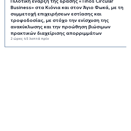
Πιλοτική έναρξη της δράσης «Tinos Circular
Business» στα Κιόνια και στον Άγιο Φωκά, με τη
συμμετοχή επιχειρήσεων εστίασης και
τροφοδοσίας, με στόχο την ενίσχυση της
ανακύκλωσης και την προώθηση βιώσιμων
πρακτικών διαχείρισης απορριμμάτων
2 ώρες 45 λεπτά πρίν
Έγγραφη πρόταση για τη σύσταση και
λειτουργεία της Τουριστικής Επιτροπής
3 ώρες 17 λεπτά πρίν
Φωταγώγηση του Δημαρχείου σήμερα 7
Αυγούστου
3 ώρες 20 λεπτά πρίν
Ο Διεθνής Μαραθώνιος Ρόδου και η TUI
συνεχίζουν την εξαιρετικά επιτυχημένη
συνεργασία έως το 2030
3 ώρες 53 λεπτά πρίν
Συνελήφθη 46χρονος αλλοδαπός για λαθραία