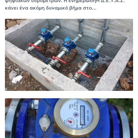
ψηφιακών υδρομέτρων. Η ενημέρωσηΗ Δ.Ε.Υ.Α.Σ.
κάνει ένα ακόμη δυναμικό βήμα στο…