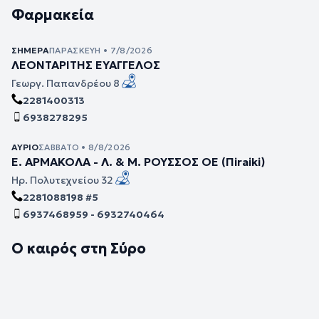
Φαρμακεία
ΣΉΜΕΡΑ
ΠΑΡΑΣΚΕΥΉ • 7/8/2026
ΛΕΟΝΤΑΡΙΤΗΣ ΕΥΑΓΓΕΛΟΣ
Γεωργ. Παπανδρέου 8
2281400313
6938278295
ΑΎΡΙΟ
ΣΆΒΒΑΤΟ • 8/8/2026
Ε. ΑΡΜΑΚΟΛΑ - Λ. & Μ. ΡΟΥΣΣΟΣ ΟΕ (Πiraiki)
Ηρ. Πολυτεχνείου 32
2281088198 #5
6937468959 - 6932740464
Ο καιρός στη Σύρο