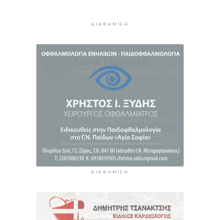
καπνικά προϊόντα στη Μύκονο
4 ώρες 29 λεπτά πρίν
ΔΙΑΦΉΜΙΣΗ
MyCoast: «Σαφάρι» ελέγχων σε πάνω από 300
παραλίες: Έως 73.000 ευρώ τα πρόστιμα
4 ώρες 57 λεπτά πρίν
Γονικές παροχές: Πότε μπορεί να θεωρηθούν
δωρεές και να φορολογηθούν
5 ώρες 35 λεπτά πρίν
ΔΙΑΦΉΜΙΣΗ