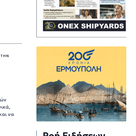
 ΤΗΝ
ρών
νικά,
και να
Ροή Ειδήσεων