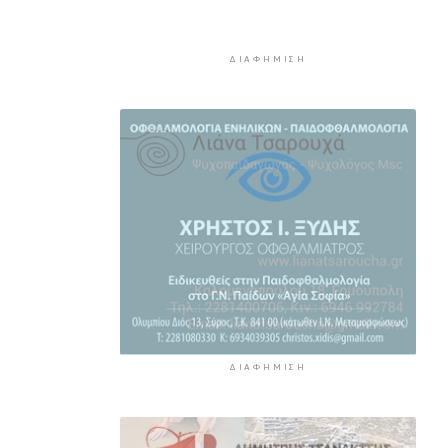
24ωρο
8 ώρες 54 λεπτά πρίν
ΔΙΑΦΉΜΙΣΗ
Απολογισμός της ΕΟΔ Κυκλάδων
για την πυρκαγιά στην Πάρο
8 ώρες 59 λεπτά πρίν
Υπεγράφη η συμφωνία για την
ηλεκτρική διασύνδεση της
Ελλάδας με την Κύπρο
9 ώρες 18 λεπτά πρίν
Οκτώ ναυτιλιακές ενώσεις κατά
των διοδίων στo Στενό του
Ορμούζ
9 ώρες 51 λεπτά πρίν
ΔΙΑΦΉΜΙΣΗ