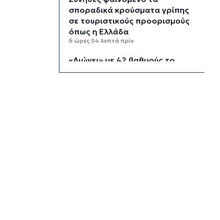
σποραδικά κρούσματα γρίπης
σε τουριστικούς προορισμούς
όπως η Ελλάδα
6 ώρες 54 λεπτά πρίν
«Λιώνει» με 42 βαθμούς το
Βατικανό: Στο εσωτερικό
υποδέχθηκε τους πιστούς ο
Πάπας
7 ώρες 28 λεπτά πρίν
Εξωδικαστικός: Έσπασε το
φράγμα των 20 δισ. ευρώ
7 ώρες 56 λεπτά πρίν
Το εργασιακό στρες κρατά
ξύπνιους τις νύχτες 7 στους 10
εργαζόμενους άνω των 50
8 ώρες 28 λεπτά πρίν
Νέες παραβιάσεις τουρκικών
drones στο Αιγαίο – Για τρίτο