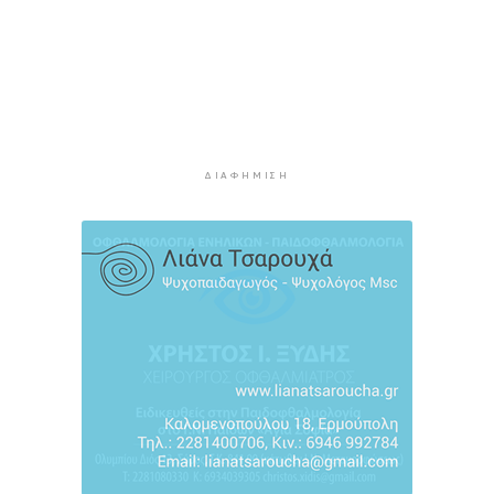
Ο Γιώργος Νταλάρας έρχεται στη Σύρο με το
«Ρεμπέτικο»
7 ώρες 51 λεπτά πρίν
Η πρόεδρος της νορβηγικής ομοσπονδίας καλεί
τον Ινφαντίνο να παραιτηθεί από τη FIFA
7 ώρες 54 λεπτά πρίν
ΔΙΑΦΉΜΙΣΗ
H Ισπανία ζήτησε από την Ιταλία να θέσει και
πάλι σε ισχύ τη Συμφωνία Σένγκεν εντός της
Κυριακής, 9 Αυγούστου
8 ώρες 33 λεπτά πρίν
«Στάχτη» 272.860 στρέμματα αυτό το
καλοκαίρι
9 ώρες 16 λεπτά πρίν