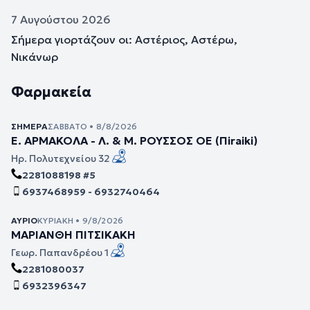
7 Αυγούστου 2026
Σήμερα γιορτάζουν οι: Αστέριος, Αστέρω,
Νικάνωρ
Φαρμακεία
ΣΉΜΕΡΑ
ΣΆΒΒΑΤΟ • 8/8/2026
Ε. ΑΡΜΑΚΟΛΑ - Λ. & Μ. ΡΟΥΣΣΟΣ ΟΕ (Πiraiki)
Ηρ. Πολυτεχνείου 32
2281088198 #5
6937468959 - 6932740464
ΑΎΡΙΟ
ΚΥΡΙΑΚΉ • 9/8/2026
ΜΑΡΙΑΝΘΗ ΠΙΤΣΙΚΑΚΗ
Γεωρ. Παπανδρέου 1
2281080037
6932396347