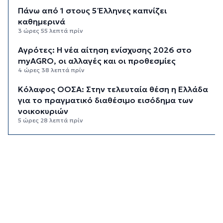
Πάνω από 1 στους 5 Έλληνες καπνίζει
καθημερινά
3 ώρες 55 λεπτά πρίν
Αγρότες: Η νέα αίτηση ενίσχυσης 2026 στο
myAGRO, οι αλλαγές και οι προθεσμίες
4 ώρες 38 λεπτά πρίν
Κόλαφος ΟΟΣΑ: Στην τελευταία θέση η Ελλάδα
για το πραγματικό διαθέσιμο εισόδημα των
νοικοκυριών
5 ώρες 28 λεπτά πρίν
Κορυφώνεται η έξοδος των αδειούχων ενόψει
15αύγουστου: Γεμάτα πλοία, λεωφορεία και
ουρές χιλιομέτρων στα σύνορα
6 ώρες 4 λεπτά πρίν
Η αγγλική ομοσπονδία καταργεί τα τσιμεντένια
προστατευτικά γύρω από τον αγωνιστικό χώρο
μετά τον θάνατο ποδοσφαιριστή
6 ώρες 49 λεπτά πρίν