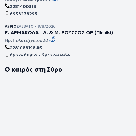
2281400313
6938278295
ΑΎΡΙΟ
ΣΆΒΒΑΤΟ • 8/8/2026
Ε. ΑΡΜΑΚΟΛΑ - Λ. & Μ. ΡΟΥΣΣΟΣ ΟΕ (Πiraiki)
Ηρ. Πολυτεχνείου 32
2281088198 #5
6937468959 - 6932740464
Ο καιρός στη Σύρο