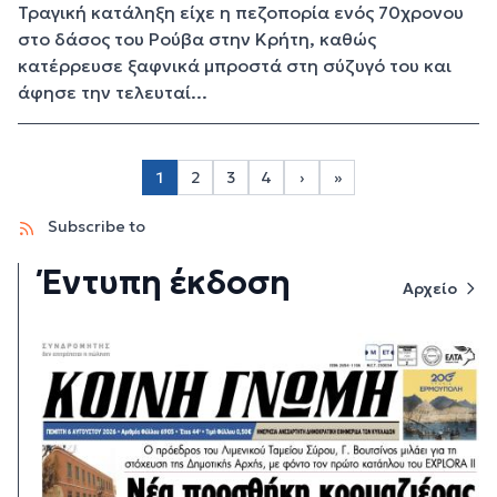
Τραγική κατάληξη είχε η πεζοπορία ενός 70χρονου
στο δάσος του Ρούβα στην Κρήτη, καθώς
κατέρρευσε ξαφνικά μπροστά στη σύζυγό του και
άφησε την τελευταί...
Σελιδοποίηση
1
2
3
4
›
»
Page 2
Page 3
Page 4
Next page
Last page
Subscribe to
Έντυπη έκδοση
Αρχείο