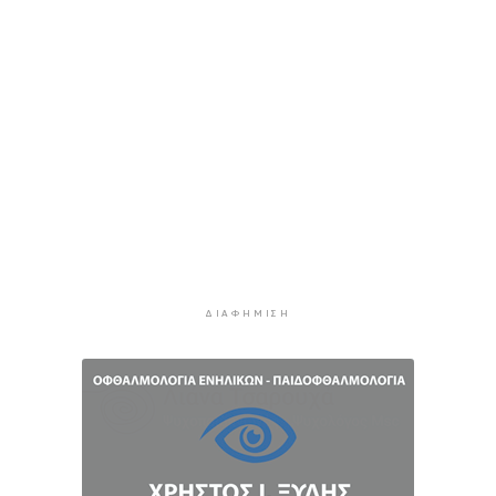
Δευτέρα στις Κυκλάδες
4 ώρες 33 λεπτά πρίν
Ασθενής ξυλοκόπησε νοσηλεύτρια στα
Επείγοντα του Ερυθρού Σταυρού
4 ώρες 44 λεπτά πρίν
Τουρισμός για Όλους 2026: Σήμερα οι αιτήσεις
για ΑΦΜ που λήγουν σε 9 ή 0
5 ώρες 18 λεπτά πρίν
Μήλος: Ελικόπτερο “πάρκαρε” στο Σαρακήνικο
για να κάνουν μπάνιο οι επιβάτες του
5 ώρες 53 λεπτά πρίν
ΔΙΑΦΉΜΙΣΗ
Σύρος: Σπουδαίες εμφανίσεις για τον Όμιλο
Αντισφαίρισης στο Πανελλήνιο Πρωτάθλημα
6 ώρες 20 λεπτά πρίν