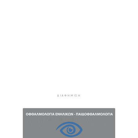
λειτουργεία της Τουριστικής Επιτροπής
3 ώρες 17 λεπτά πρίν
Φωταγώγηση του Δημαρχείου σήμερα 7
Αυγούστου
3 ώρες 20 λεπτά πρίν
Ο Διεθνής Μαραθώνιος Ρόδου και η TUI
συνεχίζουν την εξαιρετικά επιτυχημένη
συνεργασία έως το 2030
3 ώρες 53 λεπτά πρίν
Συνελήφθη 46χρονος αλλοδαπός για λαθραία
καπνικά προϊόντα στη Μύκονο
4 ώρες 29 λεπτά πρίν
ΔΙΑΦΉΜΙΣΗ
MyCoast: «Σαφάρι» ελέγχων σε πάνω από 300
παραλίες: Έως 73.000 ευρώ τα πρόστιμα
4 ώρες 57 λεπτά πρίν
Γονικές παροχές: Πότε μπορεί να θεωρηθούν
δωρεές και να φορολογηθούν
5 ώρες 35 λεπτά πρίν