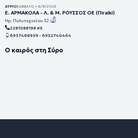
ΑΎΡΙΟ
ΣΆΒΒΑΤΟ • 8/8/2026
Ε. ΑΡΜΑΚΟΛΑ - Λ. & Μ. ΡΟΥΣΣΟΣ ΟΕ (Πiraiki)
Ηρ. Πολυτεχνείου 32
2281088198 #5
6937468959 - 6932740464
Ο καιρός στη Σύρο