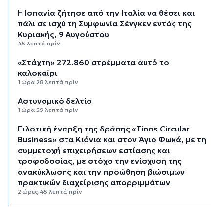
H Ισπανία ζήτησε από την Ιταλία να θέσει και
πάλι σε ισχύ τη Συμφωνία Σένγκεν εντός της
Κυριακής, 9 Αυγούστου
45 λεπτά πρίν
«Στάχτη» 272.860 στρέμματα αυτό το
καλοκαίρι
1 ώρα 28 λεπτά πρίν
Αστυνομικό δελτίο
1 ώρα 59 λεπτά πρίν
Πιλοτική έναρξη της δράσης «Tinos Circular
Business» στα Κιόνια και στον Άγιο Φωκά, με τη
συμμετοχή επιχειρήσεων εστίασης και
τροφοδοσίας, με στόχο την ενίσχυση της
ανακύκλωσης και την προώθηση βιώσιμων
πρακτικών διαχείρισης απορριμμάτων
2 ώρες 45 λεπτά πρίν
Έγγραφη πρόταση για τη σύσταση και