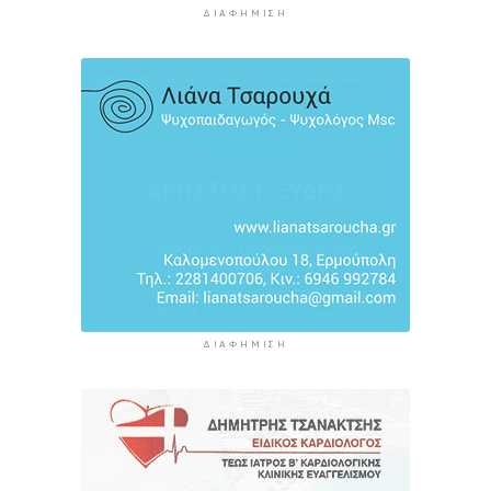
12 ώρες 19 λεπτά πρίν
ΔΙΑΦΉΜΙΣΗ
Ο Γιώργος Νταλάρας έρχεται στη Σύρο με το
«Ρεμπέτικο»
13 ώρες 22 λεπτά πρίν
Η πρόεδρος της νορβηγικής ομοσπονδίας καλεί
τον Ινφαντίνο να παραιτηθεί από τη FIFA
13 ώρες 25 λεπτά πρίν
ΔΙΑΦΉΜΙΣΗ