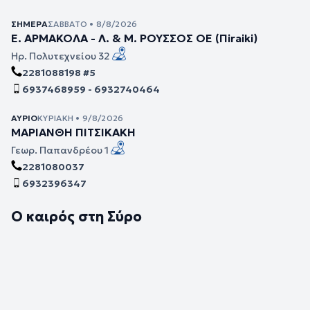
ΣΉΜΕΡΑ
ΣΆΒΒΑΤΟ • 8/8/2026
Ε. ΑΡΜΑΚΟΛΑ - Λ. & Μ. ΡΟΥΣΣΟΣ ΟΕ (Πiraiki)
Ηρ. Πολυτεχνείου 32
2281088198 #5
6937468959 - 6932740464
ΑΎΡΙΟ
ΚΥΡΙΑΚΉ • 9/8/2026
ΜΑΡΙΑΝΘΗ ΠΙΤΣΙΚΑΚΗ
Γεωρ. Παπανδρέου 1
2281080037
6932396347
Ο καιρός στη Σύρο