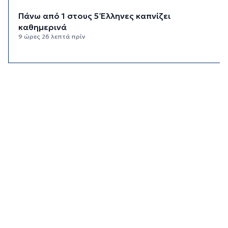
Πάνω από 1 στους 5 Έλληνες καπνίζει
καθημερινά
9 ώρες 26 λεπτά πρίν
Αγρότες: Η νέα αίτηση ενίσχυσης 2026 στο
myAGRO, οι αλλαγές και οι προθεσμίες
10 ώρες 9 λεπτά πρίν
Κόλαφος ΟΟΣΑ: Στην τελευταία θέση η Ελλάδα
για το πραγματικό διαθέσιμο εισόδημα των
νοικοκυριών
10 ώρες 59 λεπτά πρίν
Κορυφώνεται η έξοδος των αδειούχων ενόψει
15αύγουστου: Γεμάτα πλοία, λεωφορεία και
ουρές χιλιομέτρων στα σύνορα
11 ώρες 35 λεπτά πρίν
Η αγγλική ομοσπονδία καταργεί τα τσιμεντένια
προστατευτικά γύρω από τον αγωνιστικό χώρο
μετά τον θάνατο ποδοσφαιριστή