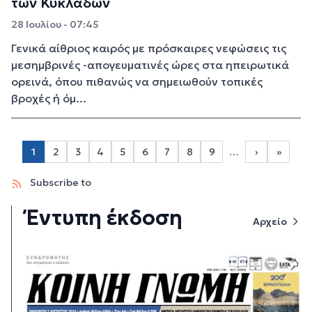
των Κυκλάδων
28 Ιουλίου - 07:45
Γενικά αίθριος καιρός με πρόσκαιρες νεφώσεις τις
μεσημβρινές -απογευματινές ώρες στα ηπειρωτικά
ορεινά, όπου πιθανώς να σημειωθούν τοπικές
βροχές ή όμ...
Σελιδοποίηση
1
2
3
4
5
6
7
8
9
…
›
»
Page 2
Page 3
Page 4
Page 5
Page 6
Page 7
Page 8
Page 9
Next page
Last p
Subscribe to
Έντυπη έκδοση
Αρχείο