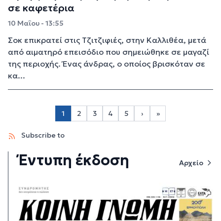
σε καφετέρια
10 Μαΐου - 13:55
Σοκ επικρατεί στις Τζιτζιφιές, στην Καλλιθέα, μετά
από αιματηρό επεισόδιο που σημειώθηκε σε μαγαζί
της περιοχής. Ένας άνδρας, ο οποίος βρισκόταν σε
κα...
Σελιδοποίηση
1
2
3
4
5
›
»
Page 2
Page 3
Page 4
Page 5
Next page
Last page
Subscribe to
Έντυπη έκδοση
Αρχείο