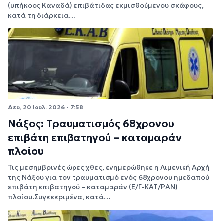
(υπήκοος Καναδά) επιβάτιδας εκμισθούμενου σκάφους,
κατά τη διάρκεια…
Δευ, 20 Ιουλ. 2026 - 7:58
Νάξος: Τραυματισμός 68χρονου
επιβάτη επιβατηγού – καταμαράν
πλοίου
Τις μεσημβρινές ώρες χθες, ενημερώθηκε η Λιμενική Αρχή
της Νάξου για τον τραυματισμό ενός 68χρονου ημεδαπού
επιβάτη επιβατηγού – καταμαράν (Ε/Γ-ΚΑΤ/ΡΑΝ)
πλοίου.Συγκεκριμένα, κατά…