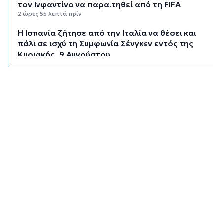
τον Ινφαντίνο να παραιτηθεί από τη FIFA
2 ώρες 55 λεπτά πρίν
H Ισπανία ζήτησε από την Ιταλία να θέσει και
πάλι σε ισχύ τη Συμφωνία Σένγκεν εντός της
Κυριακής, 9 Αυγούστου
3 ώρες 34 λεπτά πρίν
«Στάχτη» 272.860 στρέμματα αυτό το
καλοκαίρι
4 ώρες 18 λεπτά πρίν
Αστυνομικό δελτίο
4 ώρες 48 λεπτά πρίν
Πιλοτική έναρξη της δράσης «Tinos Circular
Business» στα Κιόνια και στον Άγιο Φωκά, με τη
συμμετοχή επιχειρήσεων εστίασης και
τροφοδοσίας, με στόχο την ενίσχυση της
ανακύκλωσης και την προώθηση βιώσιμων
πρακτικών διαχείρισης απορριμμάτων
5 ώρες 34 λεπτά πρίν