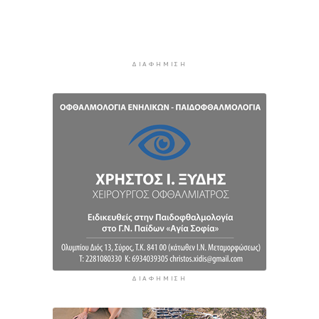
Προληπτική ανάκληση παρτίδας μαρμελάδας
φράουλα
10 ώρες 36 λεπτά πρίν
Προσάραξη ιστιοφόρου στη Νάξο
ΔΙΑΦΉΜΙΣΗ
10 ώρες 58 λεπτά πρίν
Στις 2 Σεπτεμβρίου η παρουσίαση του
οικονομικού προγράμματος της ΕΛ.Α.Σ. στη
Θεσσαλονίκη
11 ώρες 3 λεπτά πρίν
ΔΙΑΦΉΜΙΣΗ