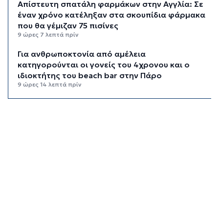
Απίστευτη σπατάλη φαρμάκων στην Αγγλία: Σε
έναν χρόνο κατέληξαν στα σκουπίδια φάρμακα
που θα γέμιζαν 75 πισίνες
9 ώρες 7 λεπτά πρίν
Για ανθρωποκτονία από αμέλεια
κατηγορούνται οι γονείς του 4χρονου και ο
ιδιοκτήτης του beach bar στην Πάρο
9 ώρες 14 λεπτά πρίν
Kαύσωνας: Ένας καθηγητής δίνει συμβουλές για
να μην εξαντληθούμε από τη ζέστη
9 ώρες 29 λεπτά πρίν
Στουρνάρας στη Handelsblatt: Ευπρόσδεκτες
οι ξένες συμμετοχές στις ελληνικές τράπεζες
10 ώρες 6 λεπτά πρίν
Χοληστερόλη: Πέντε κινήσεις ματ για να την
ρίξετε χαμηλά
10 ώρες 29 λεπτά πρίν