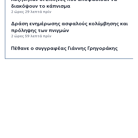
διακόψουν το κάπνισμα
2 ώρες 29 λεπτά πρίν
Δράση ενημέρωσης ασφαλούς κολύμβησης και
πρόληψης των πνιγμών
2 ώρες 59 λεπτά πρίν
Πέθανε ο συγγραφέας Γιάννης Γρηγοράκης
3 ώρες 29 λεπτά πρίν
Προφυλακιστέος ο 26χρονος για τη δολοφονία
της 38χρονης Βρετανίδας στην Κυψέλη
4 ώρες πρίν
Νέα όρια δαπανών για ΣΑΕΚ και σχολεία
δεύτερης ευκαιρίας
4 ώρες 30 λεπτά πρίν
Σύρος: Προσωρινή παύση αποκομιδής ογκωδών
και κλαδεμάτων
5 ώρες πρίν