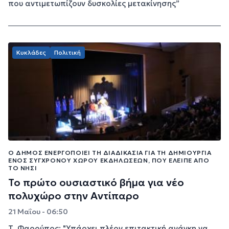
που αντιμετωπίζουν δυσκολίες μετακίνησης”
Κυκλάδες
Πολιτική
Ο ΔΉΜΟΣ ΕΝΕΡΓΟΠΟΙΕΊ ΤΗ ΔΙΑΔΙΚΑΣΊΑ ΓΙΑ ΤΗ ΔΗΜΙΟΥΡΓΊΑ
ΕΝΌΣ ΣΎΓΧΡΟΝΟΥ ΧΏΡΟΥ ΕΚΔΗΛΏΣΕΩΝ, ΠΟΥ ΈΛΕΙΠΕ ΑΠΌ
ΤΟ ΝΗΣΊ
Το πρώτο ουσιαστικό βήμα για νέο
πολυχώρο στην Αντίπαρο
21 Μαΐου - 06:50
Τ. Φαρούπος: "Υπάρχει πλέον επιτακτική ανάγκη να