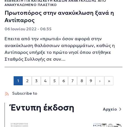
REBREATH ΓΙΑ ΚΑΤΑΣΚΕΥΉ ΚΆΔΩΝ ΑΝΑΚΎΚΛΩΣΗΣ ΑΠΌ
ΑΝΑΚΥΚΛΩΜΈΝΟ ΠΛΑΣΤΙΚΌ
Πρωτοπόρος στην ανακύκλωση ξανά η
Αντίπαρος
06 Ιουνίου 2022 - 06:35
Έπειτα από την «πρωτιά» όσον αφορά στην
ανακύκλωση θαλάσσιων απορριμμάτων, καθώς η
Αντίπαρος υπήρξε το πρώτο νησί όπου στήθηκε
Σταθμός Συλλογής σε συν...
Σελιδοποίηση
1
2
3
4
5
6
7
8
9
›
»
Page 2
Page 3
Page 4
Page 5
Page 6
Page 7
Page 8
Page 9
Next page
Last pag
Subscribe to
Έντυπη έκδοση
Αρχείο