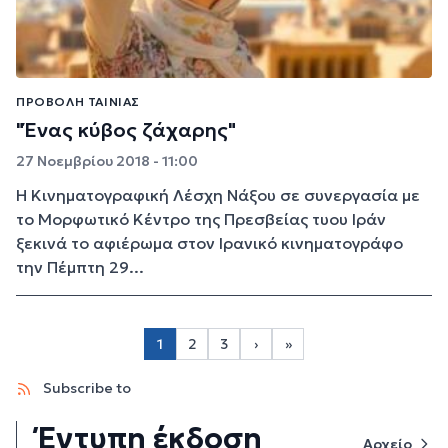
ΠΡΟΒΟΛΉ ΤΑΙΝΊΑΣ
"Ένας κύβος ζάχαρης"
27 Νοεμβρίου 2018 - 11:00
Η Κινηματογραφική Λέσχη Νάξου σε συνεργασία με
το Μορφωτικό Κέντρο της Πρεσβείας τυου Ιράν
ξεκινά το αφιέρωμα στον Ιρανικό κινηματογράφο
την Πέμπτη 29...
Σελιδοποίηση
1
2
3
›
»
Page 2
Page 3
Next page
Last page
Subscribe to
Έντυπη έκδοση
Αρχείο