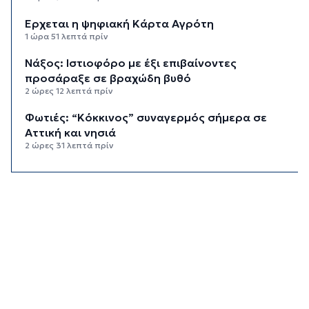
Έρχεται η ψηφιακή Κάρτα Αγρότη
1 ώρα 51 λεπτά πρίν
Νάξος: Ιστιοφόρο με έξι επιβαίνοντες
προσάραξε σε βραχώδη βυθό
2 ώρες 12 λεπτά πρίν
Φωτιές: “Κόκκινος” συναγερμός σήμερα σε
Αττική και νησιά
2 ώρες 31 λεπτά πρίν
Καιρός: Έως 8 μποφόρ στις Κυκλάδες σήμερα
Κυριακή
2 ώρες 47 λεπτά πρίν
Πίεση: Το νόστιμο «βασιλικό» φρούτο που τη
ρίχνει χαμηλά
10 ώρες 31 λεπτά πρίν
Πρωτεΐνη δεν έχει μόνο το κρέας – Ανακαλύψτε
8 φρούτα με πρωτεΐνη και βάλτε τα στο πιάτο