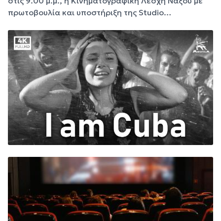
στις 9.00 μ.μ., η Κινηματογραφική Λέσχη Νάξου με
πρωτοβουλία και υποστήριξη της Studio…