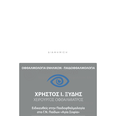
Προσάραξη ιστιοφόρου στη Νάξο
3 ώρες 29 λεπτά πρίν
Στις 2 Σεπτεμβρίου η παρουσίαση του
οικονομικού προγράμματος της ΕΛ.Α.Σ. στη
Θεσσαλονίκη
3 ώρες 33 λεπτά πρίν
Διευρύνεται η εθνική πρωτοβουλία για τις τιμές
στο ράφι των σούπερ μάρκετ
ΔΙΑΦΉΜΙΣΗ
3 ώρες 58 λεπτά πρίν
Φωτιά στη Νάξο στην περιοχή Μικρή Βίγλα –
Κινητοποιήθηκαν 10 πυροσβέστες
4 ώρες 6 λεπτά πρίν