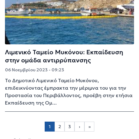
Λιμενικό Ταμείο Μυκόνου: Εκπαίδευση
στην ομάδα αντιρρύπανσης
06 Νοεμβρίου 2023 - 09:23
Το Δημοτικό Λιμενικό Ταμείο Μυκόνου,
επιδεικνύοντας έμπρακτα την μέριμνα του για την
Προστασία του Περιβάλλοντος, προέβη στην ετήσια
Εκπαίδευση της Ομ...
Σελιδοποίηση
1
2
3
›
»
Page 2
Page 3
Next page
Last page