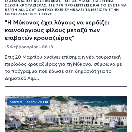
Ο ΑΘΑΝΆΣΙΟΣ ΚΟΥΣΑΘΑΝΆΣ - ΜΈΓΑΣ ΜΙΛΆΕΙ ΓΙΑ ΤΗ ΝΈΑ
ΣΕΖΌΝ ΚΡΟΥΑΖΙΈΡΑΣ, ΤΙΣ 778 ΠΡΟΣΕΓΓΊΣΕΙΣ ΚΑΙ ΤΟ ΣΎΣΤΗΜΑ
BERTH ALLOCATION ΠΟΥ ΈΧΕΙ ΣΥΜΒΆΛΕΙ ΤΑ ΜΈΓΙΣΤΑ ΣΤΗΝ
ΟΡΘΉ ΔΙΑΧΕΊΡΙΣΉ ΤΟΥΣ
"Η Μύκονος έχει λόγους να κερδίζει
καινούργιους φίλους μεταξύ των
επιβατών κρουαζιέρας"
13 Φεβρουαρίου - 06:18
Στις 20 Μαρτίου ανοίγει επίσημα η νέα τουριστική
περίοδος κρουαζιέρας για τη Μύκονο, σύμφωνα με
το πρόγραμμα που έδωσε στη δημοσιότητα το
Δημοτικό Λιμ...
δόντια
ελληνικό FBI