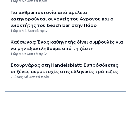
1 ώρα 37 λεπτά πρίν
Για ανθρωποκτονία από αμέλεια
κατηγορούνται οι γονείς του 4χρονου και ο
ιδιοκτήτης του beach bar στην Πάρο
1 ώρα 44 λεπτά πρίν
Kαύσωνας: Ένας καθηγητής δίνει συμβουλές για
να μην εξαντληθούμε από τη ζέστη
1 ώρα 59 λεπτά πρίν
Στουρνάρας στη Handelsblatt: Ευπρόσδεκτες
οι ξένες συμμετοχές στις ελληνικές τράπεζες
2 ώρες 36 λεπτά πρίν
Χοληστερόλη: Πέντε κινήσεις ματ για να την
ρίξετε χαμηλά
2 ώρες 59 λεπτά πρίν
Προληπτική ανάκληση παρτίδας μαρμελάδας
φράουλα
3 ώρες 7 λεπτά πρίν