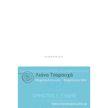
Ζητείται λύση στον γρίφο των
φοροαπαλλαγών: Ποια σχέδια επεξεργάζεται
το ΥΠΕΘΟ
5 ώρες 52 λεπτά πρίν
Ενδιαφέρον του Δήμου Πάρου για τη στέγαση
των εκπαιδευτικών
6 ώρες 22 λεπτά πρίν
Πάνω από 90 ειδικότητες και 860 τμήματα στις
δημόσιες ΣΑΕΚ
ΔΙΑΦΉΜΙΣΗ
6 ώρες 52 λεπτά πρίν
Αυξήθηκαν οι Έλληνες που αποφάσισαν να
διακόψουν το κάπνισμα
7 ώρες 22 λεπτά πρίν