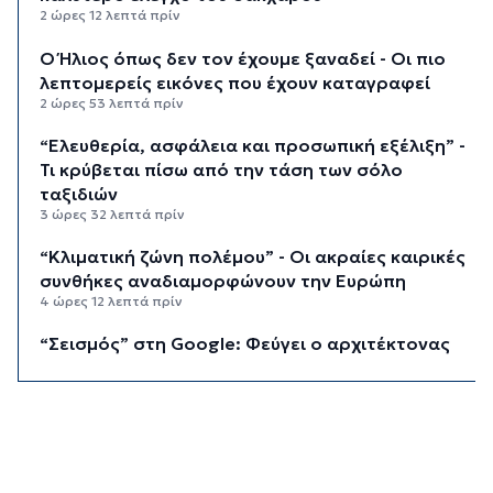
2 ώρες 12 λεπτά πρίν
Ο Ήλιος όπως δεν τον έχουμε ξαναδεί - Οι πιο
λεπτομερείς εικόνες που έχουν καταγραφεί
2 ώρες 53 λεπτά πρίν
“Ελευθερία, ασφάλεια και προσωπική εξέλιξη” -
Τι κρύβεται πίσω από την τάση των σόλο
ταξιδιών
3 ώρες 32 λεπτά πρίν
“Κλιματική ζώνη πολέμου” - Οι ακραίες καιρικές
συνθήκες αναδιαμορφώνουν την Ευρώπη
4 ώρες 12 λεπτά πρίν
“Σεισμός” στη Google: Φεύγει ο αρχιτέκτονας
της AI, Jeff Dean
4 ώρες 52 λεπτά πρίν
Το παρεξηγημένο αιθέριο έλαιο που κρατά
μακριά τα κουνούπια για 3 ώρες
5 ώρες 22 λεπτά πρίν