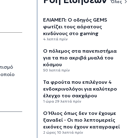
Όλες
ΕΛΙΑΜΕΠ: Ο οδηγός GEMS
φωτίζει τους αόρατους
κινδύνους στο gaming
4 λεπτά πρίν
Ο πόλεμος στα πανεπιστήμια
για τα πιο ακριβά μυαλά του
κόσμου
ατισμό
50 λεπτά πρίν
 οποίο
Τα φρούτα που επιλέγουν 4
ενδοκρινολόγοι για καλύτερο
έλεγχο του σακχάρου
1 ώρα 29 λεπτά πρίν
Ο Ήλιος όπως δεν τον έχουμε
ξαναδεί - Οι πιο λεπτομερείς
εικόνες που έχουν καταγραφεί
2 ώρες 10 λεπτά πρίν