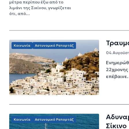
μέτρα περίπου έξω από το
λιμάνι της Σικίνου, γνωρίζεται
ότι, από…
Τραυμα
Κοινωνία
Αστυνομικό Ρεπορτάζ
04 Αυγούστ
Ενημερώθη
22χρονης 
επέβαινε.
Αδυναμ
Κοινωνία
Αστυνομικό Ρεπορτάζ
Σίκινο