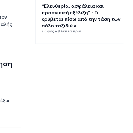
“Ελευθερία, ασφάλεια και
προσωπική εξέλιξη” - Τι
τον
κρύβεται πίσω από την τάση των
φαλής
σόλο ταξιδιών
2 ώρες 49 λεπτά πρίν
“Κλιματική ζώνη πολέμου” - Οι
ακραίες καιρικές συνθήκες
αναδιαμορφώνουν την Ευρώπη
3 ώρες 30 λεπτά πρίν
ληση
“Σεισμός” στη Google: Φεύγει ο
αρχιτέκτονας της AI, Jeff Dean
4 ώρες 10 λεπτά πρίν
υ
Το παρεξηγημένο αιθέριο έλαιο
 έξω
που κρατά μακριά τα κουνούπια
για 3 ώρες
4 ώρες 40 λεπτά πρίν
Ζητείται λύση στον γρίφο των
φοροαπαλλαγών: Ποια σχέδια