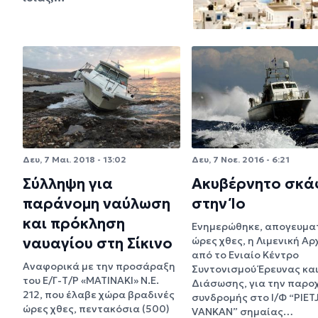
Δευ, 7 Μαι. 2018 - 13:02
Δευ, 7 Νοε. 2016 - 6:21
Σύλληψη για
Ακυβέρνητο σκά
παράνομη ναύλωση
στην Ίο
και πρόκληση
Ενημερώθηκε, απογευμα
ναυαγίου στη Σίκινο
ώρες χθες, η Λιμενική Αρχ
από το Ενιαίο Κέντρο
Αναφορικά με την προσάραξη
Συντονισμού Έρευνας κα
του Ε/Γ-Τ/Ρ «ΜΑΤΙΝΑΚΙ» Ν.Ε.
Διάσωσης, για την παρο
212, που έλαβε χώρα βραδινές
συνδρομής στο Ι/Φ “PIET
ώρες χθες, πεντακόσια (500)
VANKAN” σημαίας…