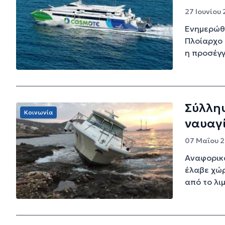
27 Ιουνίου 
Ενημερώθη
Πλοίαρχο τ
η προσέγγ
Σύλλη
Κοινωνία
ναυαγί
07 Μαΐου 2
Αναφορικά
έλαβε χώρ
από το λιμ