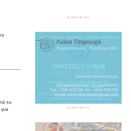
επεξεργάζεται το ΥΠΕΘΟ
5 ώρες 10 λεπτά πρίν
ΔΙΑΦΉΜΙΣΗ
Ενδιαφέρον του Δήμου Πάρου
για τη στέγαση των
το
εκπαιδευτικών
5 ώρες 39 λεπτά πρίν
Πάνω από 90 ειδικότητες και
860 τμήματα στις δημόσιες
ΣΑΕΚ
6 ώρες 10 λεπτά πρίν
Αυξήθηκαν οι Έλληνες που
αποφάσισαν να διακόψουν το
κάπνισμα
6 ώρες 40 λεπτά πρίν
πό το
ΔΙΑΦΉΜΙΣΗ
 για