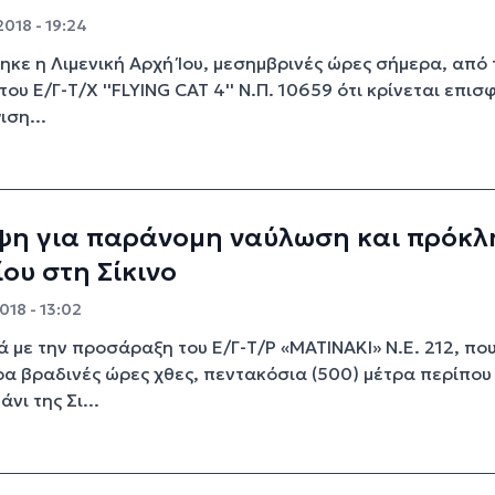
2018 - 19:24
κε η Λιμενική Αρχή Ίου, μεσημβρινές ώρες σήμερα, από 
ου Ε/Γ-Τ/Χ ''FLYING CAT 4'' N.Π. 10659 ότι κρίνεται επισ
ιση...
ψη για παράνομη ναύλωση και πρόκ
ου στη Σίκινο
018 - 13:02
 με την προσάραξη του Ε/Γ-Τ/Ρ «ΜΑΤΙΝΑΚΙ» Ν.Ε. 212, πο
α βραδινές ώρες χθες, πεντακόσια (500) μέτρα περίπου
άνι της Σι...