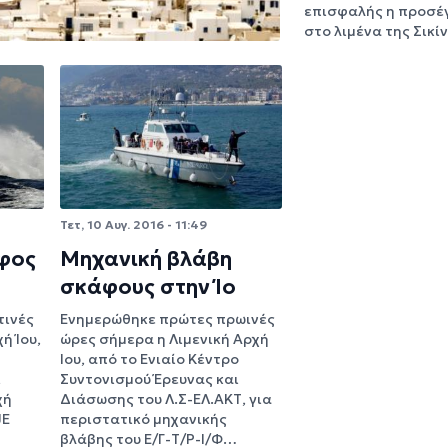
επισφαλής η προσέγ
στο λιμένα της Σικί
Τετ, 10 Αυγ. 2016 - 11:49
φος
Μηχανική βλάβη
σκάφους στην Ίο
τινές
Ενημερώθηκε πρώτες πρωινές
ή Ίου,
ώρες σήμερα η Λιμενική Αρχή
Ίου, από το Ενιαίο Κέντρο
ι
Συντονισμού Έρευνας και
χή
Διάσωσης του Λ.Σ-ΕΛ.ΑΚΤ, για
JE
περιστατικό μηχανικής
βλάβης του Ε/Γ-Τ/Ρ-Ι/Φ…