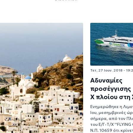
Τετ, 27 Ιουν. 2018 - 19:
Αδυναμίες
προσέγγισης 
Χ πλοίου στη 
Ενημερώθηκε η Λιμε
Ίου, μεσημβρινές ώρ
σήμερα, από τον Πλ
του Ε/Γ-Τ/Χ ''FLYING 
N.Π. 10659 ότι κρίνε