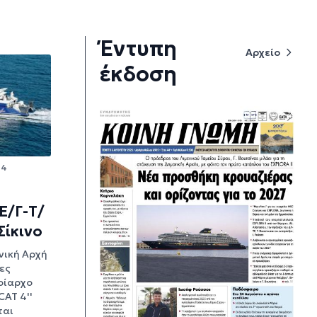
Έντυπη
Αρχείο
έκδοση
24
Ε/Γ-Τ/
Σίκινο
νική Αρχή
ες
οίαρχο
CAT 4''
ται