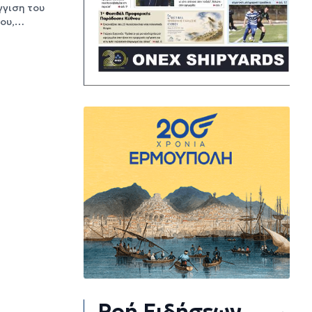
γιση του
νου,…
Ροή Ειδήσεων