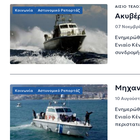
ΑΊΣΙΟ ΤΈΛ
Κοινωνία
Αστυνομικό Ρεπορτάζ
Ακυβέρ
07 Νοεμβρί
Ενημερώθη
Ενιαίο Κέ
συνδρομής 
Μηχαν
Κοινωνία
Αστυνομικό Ρεπορτάζ
10 Αυγούστο
Ενημερώθη
Ενιαίο Κέ
περιστατι