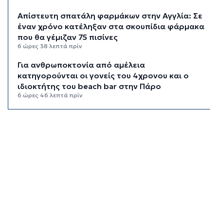
Απίστευτη σπατάλη φαρμάκων στην Αγγλία: Σε
έναν χρόνο κατέληξαν στα σκουπίδια φάρμακα
που θα γέμιζαν 75 πισίνες
6 ώρες 38 λεπτά πρίν
Για ανθρωποκτονία από αμέλεια
κατηγορούνται οι γονείς του 4χρονου και ο
ιδιοκτήτης του beach bar στην Πάρο
6 ώρες 46 λεπτά πρίν
Kαύσωνας: Ένας καθηγητής δίνει συμβουλές για
να μην εξαντληθούμε από τη ζέστη
7 ώρες πρίν
Στουρνάρας στη Handelsblatt: Ευπρόσδεκτες
οι ξένες συμμετοχές στις ελληνικές τράπεζες
7 ώρες 37 λεπτά πρίν
Χοληστερόλη: Πέντε κινήσεις ματ για να την
ρίξετε χαμηλά
8 ώρες πρίν