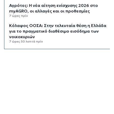
Αγρότες: Η νέα αίτηση ενίσχυσης 2026 στο
myAGRO, οι αλλαγές και οι προθεσμίες
7 ώρες πρίν
Κόλαφος ΟΟΣΑ: Στην τελευταία θέση η Ελλάδα
για το πραγματικό διαθέσιμο εισόδημα των
νοικοκυριών
7 ώρες 50 λεπτά πρίν
Κορυφώνεται η έξοδος των αδειούχων ενόψει
15αύγουστου: Γεμάτα πλοία, λεωφορεία και
ουρές χιλιομέτρων στα σύνορα
8 ώρες 26 λεπτά πρίν
Η αγγλική ομοσπονδία καταργεί τα τσιμεντένια
προστατευτικά γύρω από τον αγωνιστικό χώρο
μετά τον θάνατο ποδοσφαιριστή
9 ώρες 11 λεπτά πρίν
Ο Γιώργος Νταλάρας έρχεται στη Σύρο με το
«Ρεμπέτικο»
10 ώρες 13 λεπτά πρίν