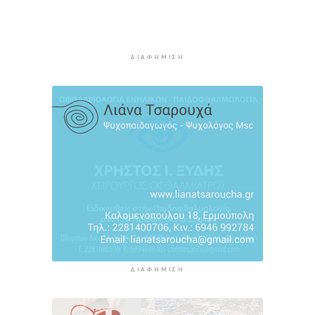
Η πρόεδρος της νορβηγικής ομοσπονδίας καλεί
τον Ινφαντίνο να παραιτηθεί από τη FIFA
10 ώρες 16 λεπτά πρίν
ΔΙΑΦΉΜΙΣΗ
H Ισπανία ζήτησε από την Ιταλία να θέσει και
πάλι σε ισχύ τη Συμφωνία Σένγκεν εντός της
Κυριακής, 9 Αυγούστου
10 ώρες 55 λεπτά πρίν
«Στάχτη» 272.860 στρέμματα αυτό το
καλοκαίρι
11 ώρες 39 λεπτά πρίν
ΔΙΑΦΉΜΙΣΗ