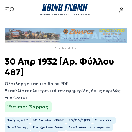
Παράκαμψη
προς
ΗΜΕΡΗΣΙΑ ΕΦΗΜΕΡΙΔΑ ΤΩΝ ΚΥΚΛΑΔΩΝ
το
Παράκαμψη
κυρίως
προς
περιεχόμενο
το
κυρίως
ΔΙΑΦΉΜΙΣΗ
περιεχόμενο
30 Απρ 1932 [Αρ. Φύλλου
487]
Ολόκληρη η εφημερίδα σε PDF.
Ξεφυλλίστε ηλεκτρονικά την εφημερίδα, όπως ακριβώς
τυπώνεται.
Έντυπο: Θάρρος
Τεύχος 487
30 Απριλίου 1932
30/04/1932
Σπατάλες
Τσαλδάρης
Πασχαλινά Αυγά
Αναλογική ψηφοφορία