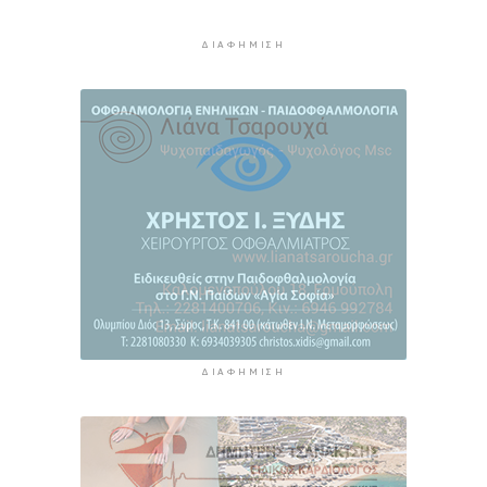
Προσάραξη ιστιοφόρου στη Νάξο
ΔΙΑΦΉΜΙΣΗ
6 ώρες 18 λεπτά πρίν
Στις 2 Σεπτεμβρίου η παρουσίαση του
οικονομικού προγράμματος της ΕΛ.Α.Σ. στη
Θεσσαλονίκη
6 ώρες 22 λεπτά πρίν
ΔΙΑΦΉΜΙΣΗ