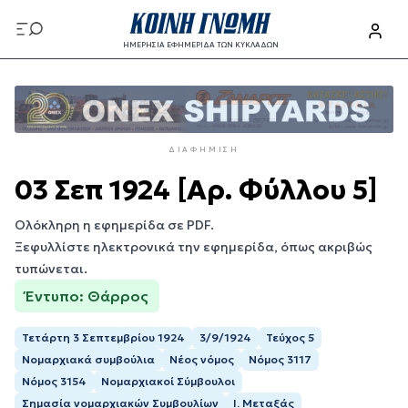
Παράκαμψη
προς
ΗΜΕΡΗΣΙΑ ΕΦΗΜΕΡΙΔΑ ΤΩΝ ΚΥΚΛΑΔΩΝ
το
Παράκαμψη
κυρίως
προς
περιεχόμενο
το
κυρίως
ΔΙΑΦΉΜΙΣΗ
περιεχόμενο
03 Σεπ 1924 [Αρ. Φύλλου 5]
Ολόκληρη η εφημερίδα σε PDF.
Ξεφυλλίστε ηλεκτρονικά την εφημερίδα, όπως ακριβώς
τυπώνεται.
Έντυπο: Θάρρος
Τετάρτη 3 Σεπτεμβρίου 1924
3/9/1924
Τεύχος 5
Νομαρχιακά συμβούλια
Νέος νόμος
Νόμος 3117
Νόμος 3154
Νομαρχιακοί Σύμβουλοι
Σημασία νομαρχιακών Συμβουλίων
Ι. Μεταξάς