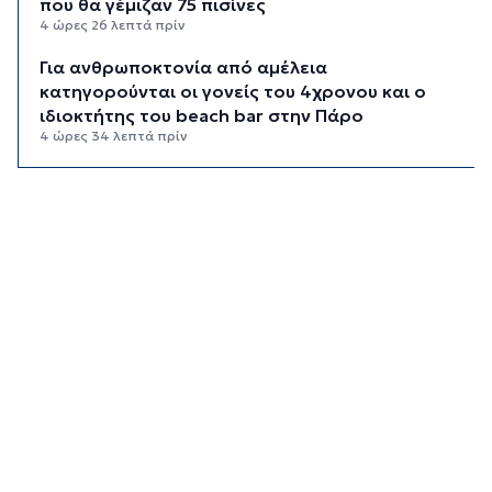
που θα γέμιζαν 75 πισίνες
4 ώρες 26 λεπτά πρίν
Για ανθρωποκτονία από αμέλεια
κατηγορούνται οι γονείς του 4χρονου και ο
ιδιοκτήτης του beach bar στην Πάρο
4 ώρες 34 λεπτά πρίν
Kαύσωνας: Ένας καθηγητής δίνει συμβουλές για
να μην εξαντληθούμε από τη ζέστη
4 ώρες 48 λεπτά πρίν
Στουρνάρας στη Handelsblatt: Ευπρόσδεκτες
οι ξένες συμμετοχές στις ελληνικές τράπεζες
5 ώρες 25 λεπτά πρίν
Χοληστερόλη: Πέντε κινήσεις ματ για να την
ρίξετε χαμηλά
5 ώρες 48 λεπτά πρίν
Προληπτική ανάκληση παρτίδας μαρμελάδας
φράουλα
5 ώρες 56 λεπτά πρίν