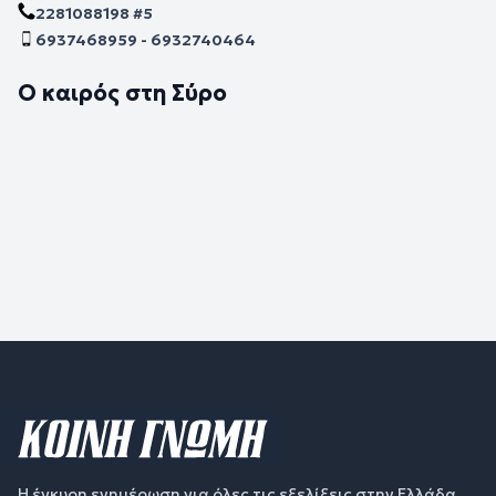
2281088198 #5
6937468959 - 6932740464
Ο καιρός στη Σύρο
Η έγκυρη ενημέρωση για όλες τις εξελίξεις στην Ελλάδα