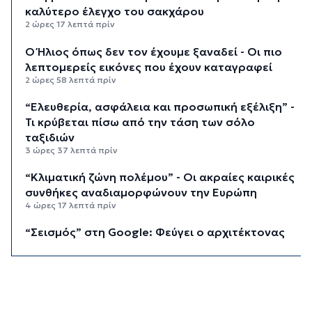
καλύτερο έλεγχο του σακχάρου
2 ώρες 17 λεπτά πρίν
Ο Ήλιος όπως δεν τον έχουμε ξαναδεί - Οι πιο
λεπτομερείς εικόνες που έχουν καταγραφεί
2 ώρες 58 λεπτά πρίν
“Ελευθερία, ασφάλεια και προσωπική εξέλιξη” -
Τι κρύβεται πίσω από την τάση των σόλο
ταξιδιών
3 ώρες 37 λεπτά πρίν
“Κλιματική ζώνη πολέμου” - Οι ακραίες καιρικές
συνθήκες αναδιαμορφώνουν την Ευρώπη
4 ώρες 17 λεπτά πρίν
“Σεισμός” στη Google: Φεύγει ο αρχιτέκτονας
της AI, Jeff Dean
4 ώρες 57 λεπτά πρίν
Το παρεξηγημένο αιθέριο έλαιο που κρατά
μακριά τα κουνούπια για 3 ώρες