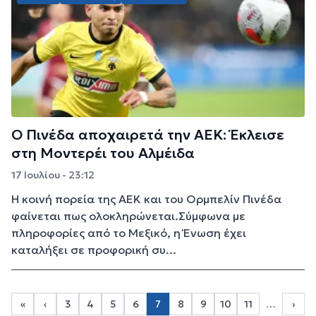
Ο Πινέδα αποχαιρετά την ΑΕΚ: Έκλεισε
στη Μοντερέι του Αλμέιδα
17 Ιουλίου - 23:12
Η κοινή πορεία της ΑΕΚ και του Ορμπελίν Πινέδα
φαίνεται πως ολοκληρώνεται.Σύμφωνα με
πληροφορίες από το Μεξικό, η Ένωση έχει
καταλήξει σε προφορική συ...
Σελιδοποίηση
«
‹
3
4
5
6
7
8
9
10
11
…
›
Page 3
Page 4
Page 5
Page 6
Page 8
Page 9
Page 10
Page 11
First page
Προηγούμενη σελίδα
Next