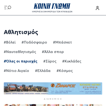
Παράκαμψη προς το κυρίως περιεχόμενο
ΗΜΕΡΗΣΙΑ ΕΦΗΜΕΡΙΔΑ ΤΩΝ ΚΥΚΛΑΔΩΝ
Παράκαμψη προς το κυρίως περιεχόμενο
Αθλητισμός
#Βόλεϊ
#Ποδόσφαιρο
#Μπάσκετ
#Ναυταθλητισμός
#Άλλα σπορ
#Όλες οι περιοχές
#Σύρος
#Κυκλάδες
#Νότιο Αιγαίο
#Ελλάδα
#Κόσμος
ΔΙΑΦΉΜΙΣΗ