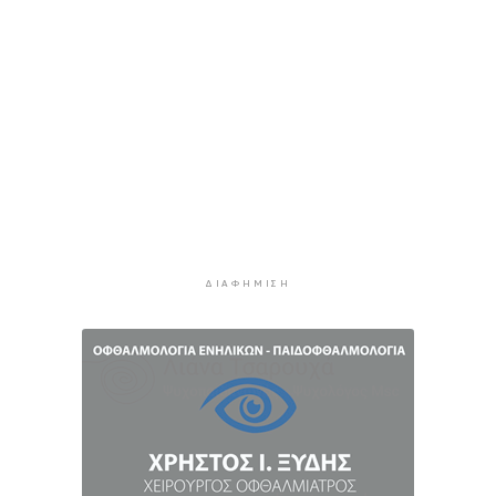
5 ώρες 28 λεπτά πρίν
Ζητείται λύση στον γρίφο των
φοροαπαλλαγών: Ποια σχέδια επεξεργάζεται
το ΥΠΕΘΟ
5 ώρες 57 λεπτά πρίν
Ενδιαφέρον του Δήμου Πάρου για τη στέγαση
των εκπαιδευτικών
6 ώρες 27 λεπτά πρίν
Πάνω από 90 ειδικότητες και 860 τμήματα στις
δημόσιες ΣΑΕΚ
ΔΙΑΦΉΜΙΣΗ
6 ώρες 57 λεπτά πρίν
Αυξήθηκαν οι Έλληνες που αποφάσισαν να
διακόψουν το κάπνισμα
7 ώρες 28 λεπτά πρίν