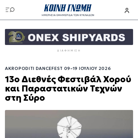
Παράκαμψη
προς
ΗΜΕΡΗΣΙΑ ΕΦΗΜΕΡΙΔΑ ΤΩΝ ΚΥΚΛΑΔΩΝ
το
Παράκαμψη
κυρίως
προς
περιεχόμενο
το
κυρίως
ΔΙΑΦΉΜΙΣΗ
περιεχόμενο
AKROPODITI DANCEFEST 09–19 ΙΟΥΛΊΟΥ 2026
13ο Διεθνές Φεστιβάλ Χορού
και Παραστατικών Τεχνών
στη Σύρο