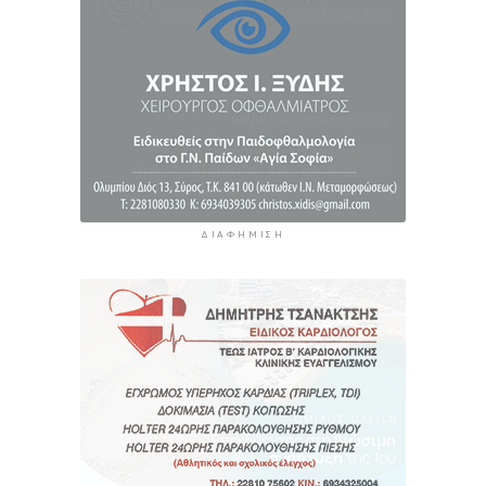
11 ώρες 18 λεπτά πρίν
«Στάχτη» 272.860 στρέμματα αυτό το
καλοκαίρι
12 ώρες 2 λεπτά πρίν
ΔΙΑΦΉΜΙΣΗ