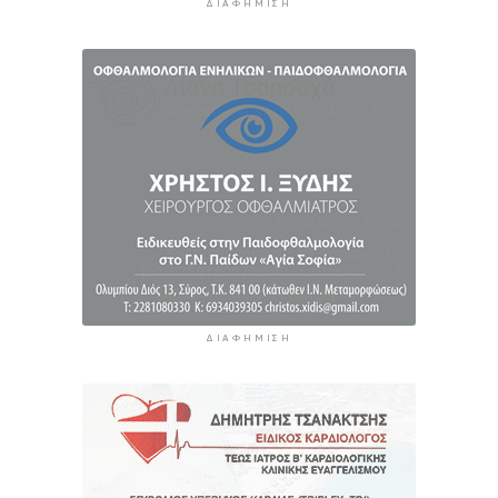
ΔΙΑΦΉΜΙΣΗ
6 ώρες 44 λεπτά πρίν
Στις 2 Σεπτεμβρίου η παρουσίαση του
οικονομικού προγράμματος της ΕΛ.Α.Σ. στη
Θεσσαλονίκη
6 ώρες 49 λεπτά πρίν
ΔΙΑΦΉΜΙΣΗ