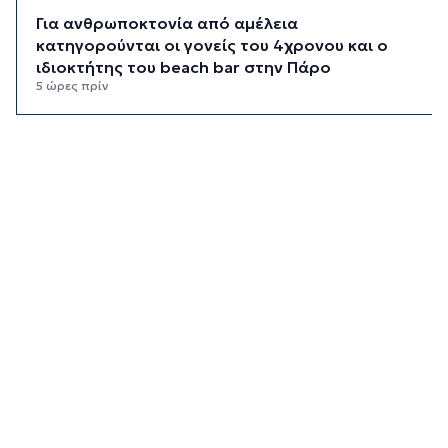
Για ανθρωποκτονία από αμέλεια
κατηγορούνται οι γονείς του 4χρονου και ο
ιδιοκτήτης του beach bar στην Πάρο
5 ώρες πρίν
Kαύσωνας: Ένας καθηγητής δίνει συμβουλές για
να μην εξαντληθούμε από τη ζέστη
5 ώρες 15 λεπτά πρίν
Στουρνάρας στη Handelsblatt: Ευπρόσδεκτες
οι ξένες συμμετοχές στις ελληνικές τράπεζες
5 ώρες 52 λεπτά πρίν
Χοληστερόλη: Πέντε κινήσεις ματ για να την
ρίξετε χαμηλά
6 ώρες 15 λεπτά πρίν
Προληπτική ανάκληση παρτίδας μαρμελάδας
φράουλα
6 ώρες 22 λεπτά πρίν
Προσάραξη ιστιοφόρου στη Νάξο