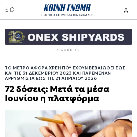
Παράκαμψη
προς
ΗΜΕΡΗΣΙΑ ΕΦΗΜΕΡΙΔΑ ΤΩΝ ΚΥΚΛΑΔΩΝ
το
Παράκαμψη
κυρίως
προς
περιεχόμενο
το
κυρίως
ΔΙΑΦΉΜΙΣΗ
περιεχόμενο
ΤΟ ΜΈΤΡΟ ΑΦΟΡΆ ΧΡΈΗ ΠΟΥ ΈΧΟΥΝ ΒΕΒΑΙΩΘΕΊ ΈΩΣ
ΚΑΙ ΤΙΣ 31 ΔΕΚΕΜΒΡΊΟΥ 2023 ΚΑΙ ΠΑΡΈΜΕΝΑΝ
ΑΡΡΎΘΜΙΣΤΑ ΈΩΣ ΤΙΣ 21 ΑΠΡΙΛΊΟΥ 2026
72 δόσεις: Μετά τα μέσα
Ιουνίου η πλατφόρμα