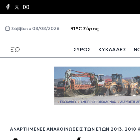
Παράκαμψη
προς
το
κυρίως
☀️
31°C
Σύρος
Σάββατο 08/08/2026
περιεχόμενο
ΣΥΡΟΣ
ΚΥΚΛΑΔΕΣ
ΝΟ
Παράκαμψη
προς
το
κυρίως
περιεχόμενο
ΑΝΑΡΤΗΜΈΝΕΣ ΑΝΑΚΟΙΝΏΣΕΙΣ ΤΩΝ ΕΤΏΝ 2013, 2018 Κ