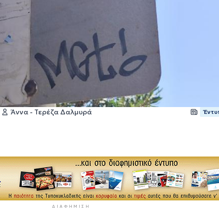
Άννα - Τερέζα Δαλμυρά
Έντυ
ΔΙΑΦΉΜΙΣΗ