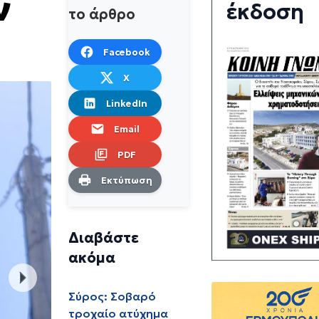
ν
έκδοση
το άρθρο
Facebook
X
LinkedIn
Email
PDF
Εκτύπωση
Διαβάστε
ακόμα
Σύρος: Σοβαρό
τροχαίο ατύχημα