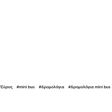
#Σύρος
#mini bus
#δρομολόγια
#δρομολόγια mini bus