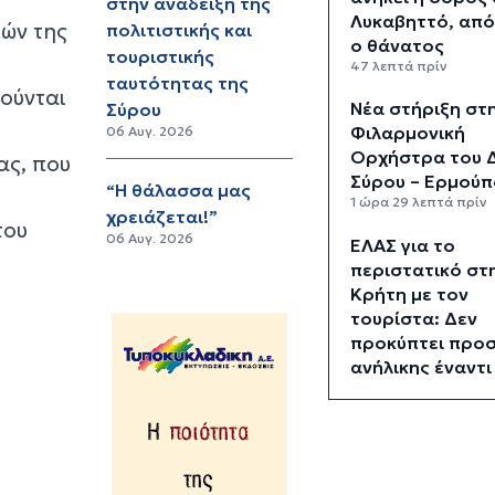
στην ανάδειξη της
Λυκαβηττό, απ
τών της
πολιτιστικής και
ο θάνατος
τουριστικής
47 λεπτά πρίν
ταυτότητας της
νούνται
Νέα στήριξη στ
Σύρου
Φιλαρμονική
06 Αυγ. 2026
Ορχήστρα του 
ας, που
Σύρου – Ερμούπ
“Η θάλασσα μας
1 ώρα 29 λεπτά πρίν
χρειάζεται!”
του
06 Αυγ. 2026
ΕΛΑΣ για το
περιστατικό στ
Κρήτη με τον
τουρίστα: Δεν
προκύπτει προσ
ανήλικης έναντι
αμοιβής
1 ώρα 49 λεπτά πρίν
Κυκλάδες: Πολύ
κίνδυνος πυρκαγ