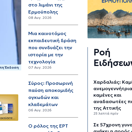
στο λιμάνι της
Ερμούπολης
08 Αυγ. 2026
Μια καινοτόμος
εκπαιδευτική δράση
που συνδυάζει την
Ροή
ιστορία με την
Ειδήσεω
τεχνολογία
πη Έκδοση
07 Αυγ. 2026
Χαρδαλιάς: Καμ
Σύρος: Προσωρινή
ανεμογεννήτρια
παύση αποκομιδής
καμένες και
ογκωδών και
αναδασωτέες π
κλαδεμάτων
της Αττικής
06 Αυγ. 2026
25 λεπτά πρίν
Σε 57χρονη γυν
Ο ρόλος της ΕΡΤ
ανήκει η σορός