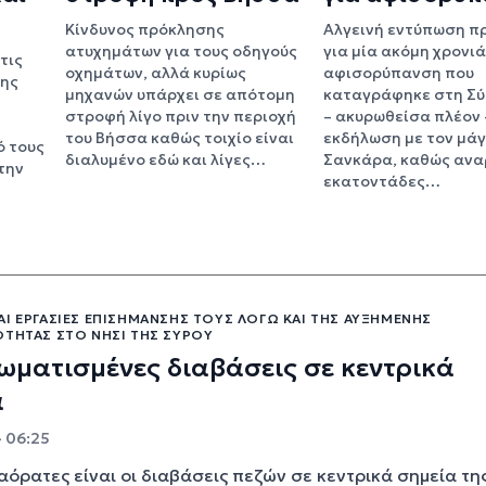
Κίνδυνος πρόκλησης
Αλγεινή εντύπωση π
ατυχημάτων για τους οδηγούς
για μία ακόμη χρονιά
τις
οχημάτων, αλλά κυρίως
αφισορύπανση που
σης
μηχανών υπάρχει σε απότομη
καταγράφηκε στη Σύρ
στροφή λίγο πριν την περιοχή
– ακυρωθείσα πλέον 
του Βήσσα καθώς τοιχίο είναι
εκδήλωση με τον μά
ό τους
διαλυμένο εδώ και λίγες…
Σανκάρα, καθώς αν
την
εκατοντάδες…
Ι ΕΡΓΑΣΊΕΣ ΕΠΙΣΉΜΑΝΣΉΣ ΤΟΥΣ ΛΌΓΩ ΚΑΙ ΤΗΣ ΑΥΞΗΜΈΝΗΣ
ΌΤΗΤΑΣ ΣΤΟ ΝΗΣΊ ΤΗΣ ΣΎΡΟΥ
ματισμένες διαβάσεις σε κεντρικά
α
- 06:25
όρατες είναι οι διαβάσεις πεζών σε κεντρικά σημεία τη