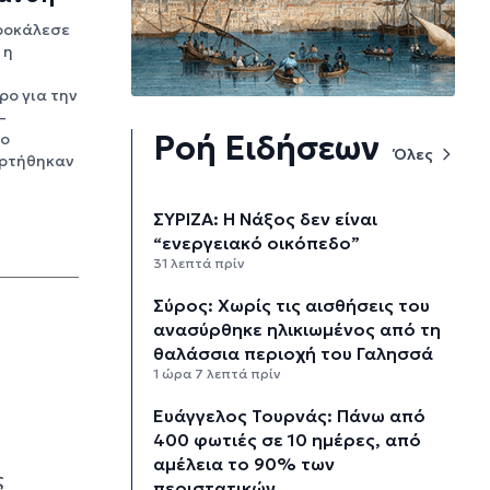
ροκάλεσε
 η
ο για την
–
Ροή Ειδήσεων
γο
Όλες
αρτήθηκαν
ΣΥΡΙΖΑ: Η Νάξος δεν είναι
“ενεργειακό οικόπεδο”
31 λεπτά πρίν
Σύρος: Χωρίς τις αισθήσεις του
ανασύρθηκε ηλικιωμένος από τη
θαλάσσια περιοχή του Γαλησσά
1 ώρα 7 λεπτά πρίν
Ευάγγελος Τουρνάς: Πάνω από
400 φωτιές σε 10 ημέρες, από
αμέλεια το 90% των
ς
περιστατικών