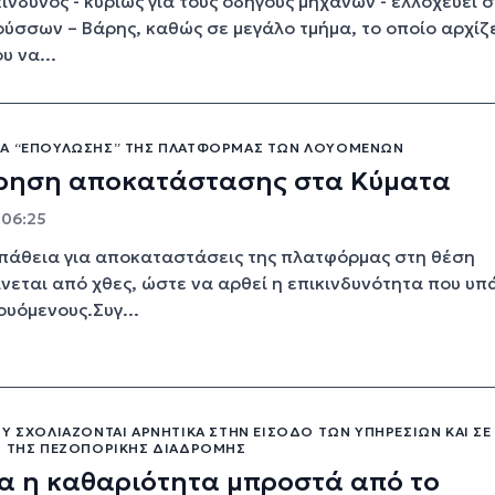
ίνδυνος - κυρίως για τους οδηγούς μηχανών - ελλοχεύει 
ύσσων – Βάρης, καθώς σε μεγάλο τμήμα, το οποίο αρχίζ
υ να...
Α “ΕΠΟΎΛΩΣΗΣ” ΤΗΣ ΠΛΑΤΦΌΡΜΑΣ ΤΩΝ ΛΟΥΟΜΈΝΩΝ
ίρηση αποκατάστασης στα Κύματα
- 06:25
πάθεια για αποκαταστάσεις της πλατφόρμας στη θέση
ίνεται από χθες, ώστε να αρθεί η επικινδυνότητα που υπ
ουόμενους.Συγ...
Υ ΣΧΟΛΙΆΖΟΝΤΑΙ ΑΡΝΗΤΙΚΆ ΣΤΗΝ ΕΊΣΟΔΟ ΤΩΝ ΥΠΗΡΕΣΙΏΝ ΚΑΙ ΣΕ
Η ΤΗΣ ΠΕΖΟΠΟΡΙΚΉΣ ΔΙΑΔΡΟΜΉΣ
α η καθαριότητα μπροστά από το