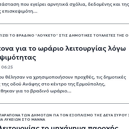
τάσταση που εγείρει αρνητικά σχόλια, δεδομένης και της
 επισκεψιμότη...
ΊΖΕΙ ΤΟ ΒΡΑΔΙΝΌ “ΛΟΥΚΈΤΟ” ΣΤΙΣ ΔΗΜΟΤΙΚΈΣ ΤΟΥΑΛΈΤΕΣ ΤΗΣ 
να για το ωράριο λειτουργίας λόγω
εψιμότητας
- 06:25
ου θέλησαν να χρησιμοποιήσουν προχθές, τις δημοτικές
 της οδού Ανάφης στο κέντρο της Ερμούπολης,
ηκαν για το βραδινό ωράριο...
 ΠΑΡΆΠΟΝΑ ΤΩΝ ΔΗΜΟΤΏΝ ΓΙΑ ΤΟΝ ΕΞΟΠΛΙΣΜΌ ΤΗΣ ΔΕΥΑ ΣΎΡΟΥ
Α ΛΥΚΕΊΩΝ ΣΤΟ ΜΆΝΝΑ
λειτουργίας το μηχάνημα παροχής