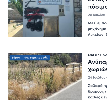
πόσιμ
28 Ιουλίου 
Μετ΄ εμπ
μηχάνημα 
Λυκείων, 
ΕΝΔΕΙΚΤΙΚ
Σύρος
Φωτορεπορτάζ
Ανύπαρ
χωριώ
24 Ιουλίου 
Σοβαρό π
δρόμους τ
καθώς δεν 