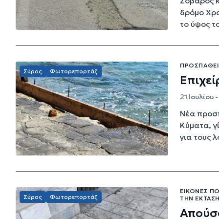
Σοβαρός κ
δρόμο Χρο
το ύψος το
ΠΡΟΣΠΆΘΕΙ
Σύρος
Φωτορεπορτάζ
Επιχε
21 Ιουλίου 
Νέα προσ
Κύματα, γ
για τους λ
ΕΙΚΌΝΕΣ ΠΟ
Σύρος
Φωτορεπορτάζ
ΤΗΝ ΈΚΤΑΣ
Απούσ