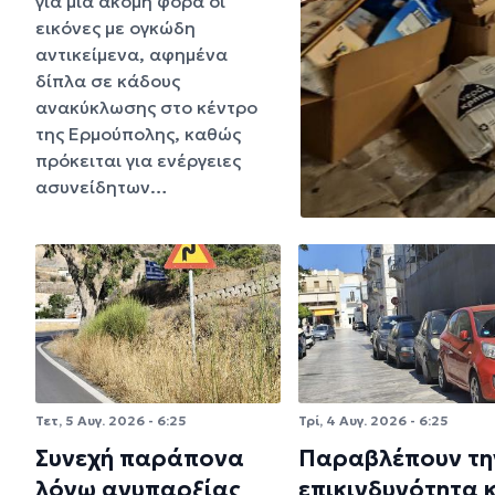
για μία ακόμη φορά οι
εικόνες με ογκώδη
αντικείμενα, αφημένα
δίπλα σε κάδους
ανακύκλωσης στο κέντρο
της Ερμούπολης, καθώς
πρόκειται για ενέργειες
ασυνείδητων…
Τετ, 5 Αυγ. 2026 - 6:25
Τρί, 4 Αυγ. 2026 - 6:25
Συνεχή παράπονα
Παραβλέπουν τη
λόγω ανυπαρξίας
επικινδυνότητα 