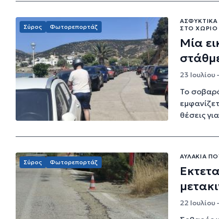
ΑΣΦΥΚΤΙΚΆ
Σύρος
Φωτορεπορτάζ
ΣΤΟ ΧΩΡΙΌ
Μία ει
στάθμ
23 Ιουλίου 
Το σοβαρ
εμφανίζετ
θέσεις γι
ΑΥΛΆΚΙΑ Π
Σύρος
Φωτορεπορτάζ
Εκτετα
μετακι
22 Ιουλίου 