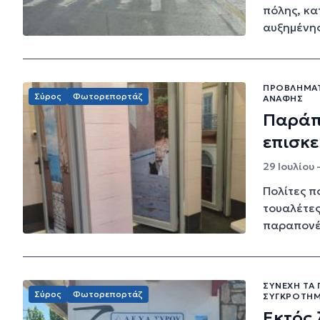
πόλης, κα
αυξημένης
ΠΡΟΒΛΗΜΑΤ
Σύρος
Φωτορεπορτάζ
ΑΝΆΦΗΣ
Παράπο
επισκ
29 Ιουλίου 
Πολίτες π
τουαλέτες
παραπονέθ
ΣΥΝΕΧΉ ΤΑ
Σύρος
Φωτορεπορτάζ
ΣΥΓΚΡΌΤΗΜ
Εκτός 