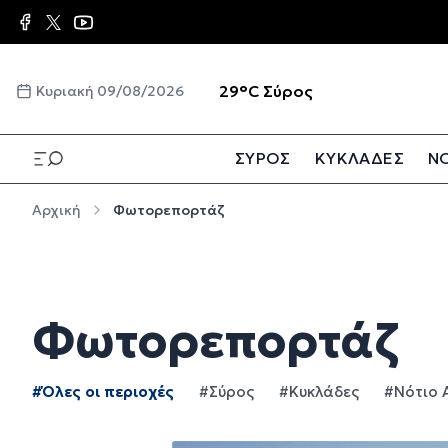
Παράκαμψη προς το κυρίως περιεχόμενο
☀️
29°C
Σύρος
Κυριακή 09/08/2026
ΣΥΡΟΣ
ΚΥΚΛΑΔΕΣ
ΝΟ
Παράκαμψη προς το κυρίως περιεχόμενο
Αρχική
Φωτορεπορτάζ
Φωτορεπορτάζ
#Όλες οι περιοχές
#Σύρος
#Κυκλάδες
#Νότιο 