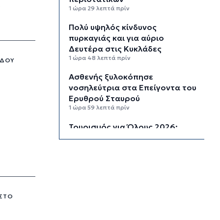
1 ώρα 29 λεπτά πρίν
Πολύ υψηλός κίνδυνος
πυρκαγιάς και για αύριο
Δευτέρα στις Κυκλάδες
1 ώρα 48 λεπτά πρίν
ΟΔΟΎ
Ασθενής ξυλοκόπησε
νοσηλεύτρια στα Επείγοντα του
Ερυθρού Σταυρού
1 ώρα 59 λεπτά πρίν
Τουρισμός για Όλους 2026:
Σήμερα οι αιτήσεις για ΑΦΜ που
λήγουν σε 9 ή 0
2 ώρες 34 λεπτά πρίν
Μήλος: Ελικόπτερο “πάρκαρε”
στο Σαρακήνικο για να κάνουν
 ΣΤΟ
μπάνιο οι επιβάτες του
3 ώρες 9 λεπτά πρίν