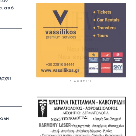
στον
ει από
άρχει
ΔΙΑΦΉΜΙΣΗ
 ΌΛΗ