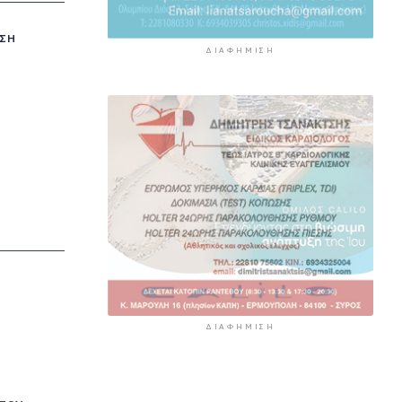
πληγείσες περιοχές
5 ώρες 44 λεπτά πρίν
ΈΣΗ
ΔΙΑΦΉΜΙΣΗ
ΔΙΑΦΉΜΙΣΗ