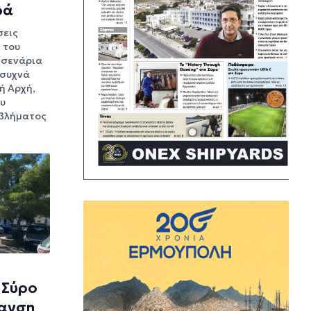
ρά
σεις
 του
 σενάρια
 συχνά
ή Αρχή,
ου
βλήματος
5
 Σύρο
ανση