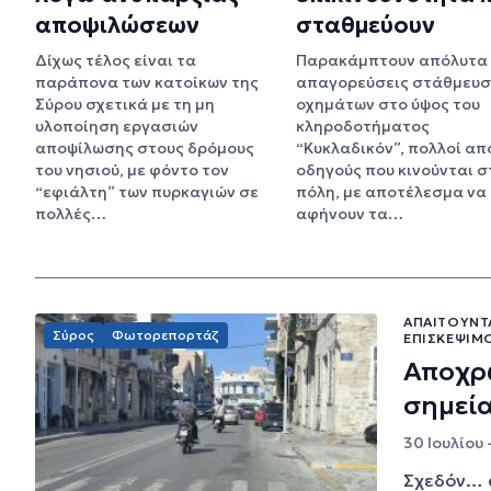
αποψιλώσεων
σταθμεύουν
Δίχως τέλος είναι τα
Παρακάμπτουν απόλυτα 
παράπονα των κατοίκων της
απαγορεύσεις στάθμευ
Σύρου σχετικά με τη μη
οχημάτων στο ύψος του
υλοποίηση εργασιών
κληροδοτήματος
αποψίλωσης στους δρόμους
“Κυκλαδικόν”, πολλοί απ
του νησιού, με φόντο τον
οδηγούς που κινούνται σ
“εφιάλτη” των πυρκαγιών σε
πόλη, με αποτέλεσμα να
πολλές…
αφήνουν τα…
ΑΠΑΙΤΟΎΝΤΑ
Σύρος
Φωτορεπορτάζ
ΕΠΙΣΚΕΨΙΜ
Αποχρω
σημεί
30 Ιουλίου 
Σχεδόν… α