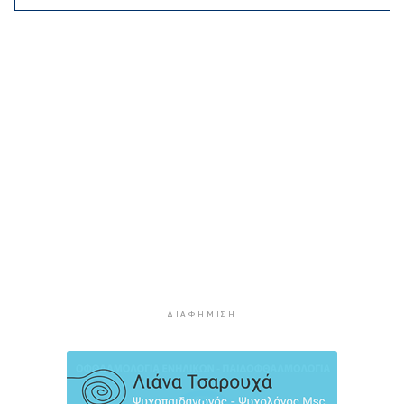
4 ώρες 57 λεπτά πρίν
Το παρεξηγημένο αιθέριο έλαιο που κρατά
μακριά τα κουνούπια για 3 ώρες
5 ώρες 28 λεπτά πρίν
Ζητείται λύση στον γρίφο των
φοροαπαλλαγών: Ποια σχέδια επεξεργάζεται
το ΥΠΕΘΟ
5 ώρες 57 λεπτά πρίν
Ενδιαφέρον του Δήμου Πάρου για τη στέγαση
των εκπαιδευτικών
6 ώρες 27 λεπτά πρίν
Πάνω από 90 ειδικότητες και 860 τμήματα στις
δημόσιες ΣΑΕΚ
ΔΙΑΦΉΜΙΣΗ
6 ώρες 57 λεπτά πρίν
Αυξήθηκαν οι Έλληνες που αποφάσισαν να
διακόψουν το κάπνισμα
7 ώρες 28 λεπτά πρίν