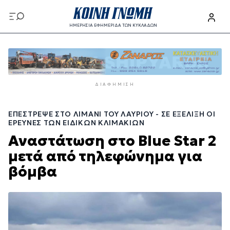
Παράκαμψη
προς
ΗΜΕΡΗΣΙΑ ΕΦΗΜΕΡΙΔΑ ΤΩΝ ΚΥΚΛΑΔΩΝ
το
Παράκαμψη
κυρίως
προς
περιεχόμενο
το
κυρίως
ΔΙΑΦΉΜΙΣΗ
περιεχόμενο
ΕΠΈΣΤΡΕΨΕ ΣΤΟ ΛΙΜΆΝΙ ΤΟΥ ΛΑΥΡΊΟΥ - ΣΕ ΕΞΈΛΙΞΗ ΟΙ
ΈΡΕΥΝΕΣ ΤΩΝ ΕΙΔΙΚΏΝ ΚΛΙΜΑΚΊΩΝ
Αναστάτωση στο Blue Star 2
μετά από τηλεφώνημα για
βόμβα