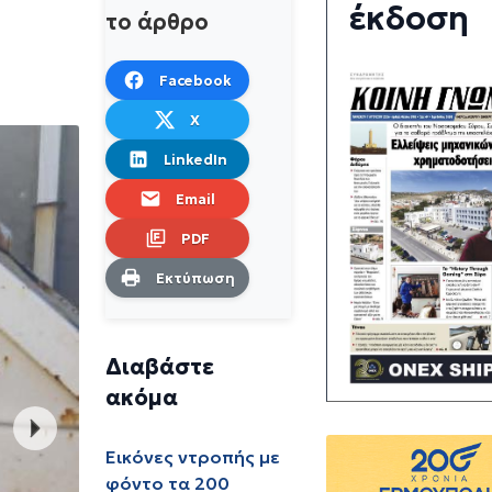
έκδοση
το άρθρο
Facebook
X
LinkedIn
Email
PDF
Εκτύπωση
Διαβάστε
ακόμα
Εικόνες ντροπής με
φόντο τα 200