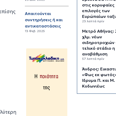
στις κορυφαίες
επιλογές των
επίσης
Απαιτούνται
Ευρώπαίων ταξ
συντηρήσεις ή και
23 λεπτά πρίν
αντικαταστάσεις
Μετρό Αθήνας: 
13 Φεβ. 2025
χλμ. νέων
σιδηροτροχιών 
τελικό στάδιο η
αναβάθμιση
57 λεπτά πρίν
Άνδρος: Εικαστ
«Φως εκ φωτός
Ίδρυμα Π. και Μ.
Κυδωνιέως
1 ώρα 33 λεπτά πρίν
Το κλίμα του 20
αιώνα έχει εξαφ
αλύτερη
στην Ευρώπη