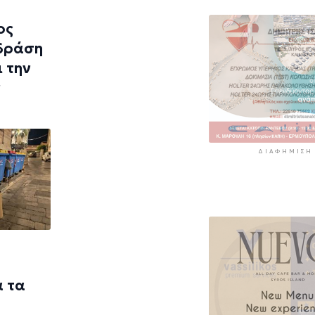
ος
 δράση
 την
ν
ΔΙΑΦΉΜΙΣΗ
α τα