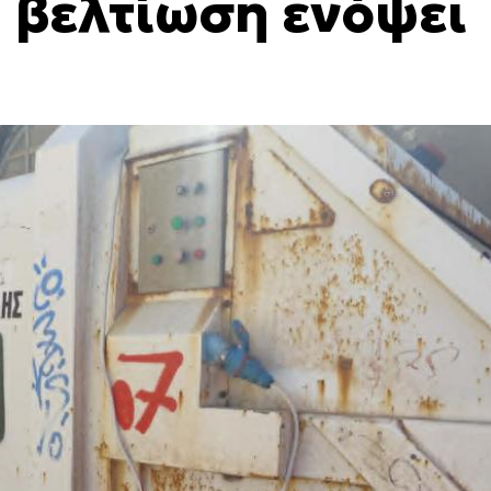
 βελτίωση ενόψει