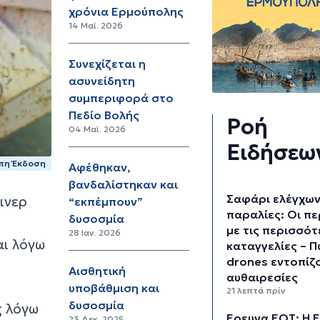
χρόνια Ερμούπολης
14 Μαϊ. 2026
Συνεχίζεται η
ασυνείδητη
συμπεριφορά στο
Πεδίο Βολής
Ροή
04 Μαϊ. 2026
Ειδήσεω
πη Έκδοση
Αφέθηκαν,
βανδαλίστηκαν και
Σαφάρι ελέγχων
ινερ
“εκπέμπουν”
παραλίες: Οι πε
δυσοσμία
με τις περισσό
28 Ιαν. 2026
αι λόγω
καταγγελίες – Π
drones εντοπίζο
Αισθητική
αυθαιρεσίες
υποβάθμιση και
21 λεπτά πρίν
δυσοσμία
ς λόγω
Έρευνα ΕΟΤ: Η 
23 Δεκ. 2025