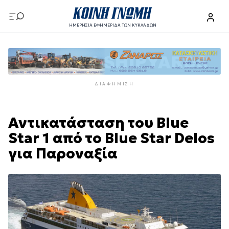
Παράκαμψη
προς
ΗΜΕΡΗΣΙΑ ΕΦΗΜΕΡΙΔΑ ΤΩΝ ΚΥΚΛΑΔΩΝ
το
Παράκαμψη
κυρίως
προς
περιεχόμενο
το
κυρίως
ΔΙΑΦΉΜΙΣΗ
περιεχόμενο
Αντικατάσταση του Blue
Star 1 από το Blue Star Delos
για Παροναξία