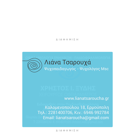
2 ώρες 43 λεπτά πρίν
Στον Α.Ο. Θήρας η Μαριάννα Καλαπίδα
2 ώρες 53 λεπτά πρίν
Ανανέωσε με το Ν.Ο.ΠΕ Ρεθύμνου η Ελένη
Ρούσσου
ΔΙΑΦΉΜΙΣΗ
2 ώρες 58 λεπτά πρίν
ΔΙΑΦΉΜΙΣΗ