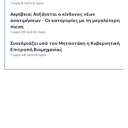
1 ώρα 6 λεπτά πρίν
Ακρίβεια: Αυξάνεται ο κίνδυνος νέων
ανατιμήσεων - Οι κατηγορίες με τη μεγαλύτερη
πίεση
1 ώρα 26 λεπτά πρίν
Συνεδριάζει υπό τον Μητσοτάκη η Κυβερνητική
Επιτροπή Βιομηχανίας
1 ώρα 46 λεπτά πρίν
Δεύτερη παρέμβαση ΣτΕ για τις οικοδομικές
άδειες στη Σίφνο
2 ώρες 7 λεπτά πρίν
Καιρός: Μέχρι 35 βαθμούς Κελσίου σήμερα στις
Κυκλάδες
2 ώρες 22 λεπτά πρίν
Διαχωριστικές γραμμές
2 ώρες 33 λεπτά πρίν
Η φωτογραφία της ημέρας