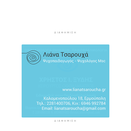
των εκπαιδευτικών
6 ώρες 24 λεπτά πρίν
Πάνω από 90 ειδικότητες και 860 τμήματα στις
δημόσιες ΣΑΕΚ
ΔΙΑΦΉΜΙΣΗ
6 ώρες 54 λεπτά πρίν
Αυξήθηκαν οι Έλληνες που αποφάσισαν να
διακόψουν το κάπνισμα
7 ώρες 24 λεπτά πρίν
ΔΙΑΦΉΜΙΣΗ