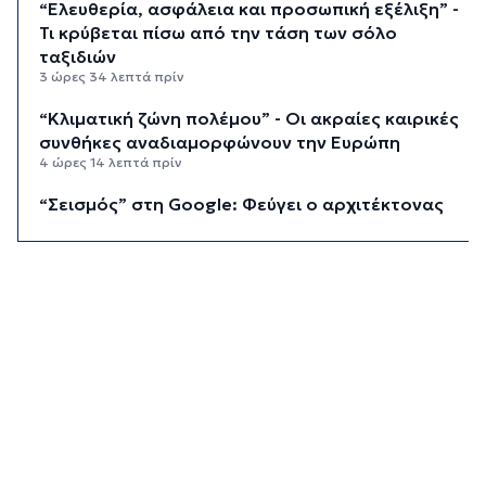
“Ελευθερία, ασφάλεια και προσωπική εξέλιξη” -
Τι κρύβεται πίσω από την τάση των σόλο
ταξιδιών
3 ώρες 34 λεπτά πρίν
“Κλιματική ζώνη πολέμου” - Οι ακραίες καιρικές
συνθήκες αναδιαμορφώνουν την Ευρώπη
4 ώρες 14 λεπτά πρίν
“Σεισμός” στη Google: Φεύγει ο αρχιτέκτονας
της AI, Jeff Dean
4 ώρες 54 λεπτά πρίν
Το παρεξηγημένο αιθέριο έλαιο που κρατά
μακριά τα κουνούπια για 3 ώρες
5 ώρες 24 λεπτά πρίν
Ζητείται λύση στον γρίφο των
φοροαπαλλαγών: Ποια σχέδια επεξεργάζεται
το ΥΠΕΘΟ
5 ώρες 54 λεπτά πρίν
Ενδιαφέρον του Δήμου Πάρου για τη στέγαση