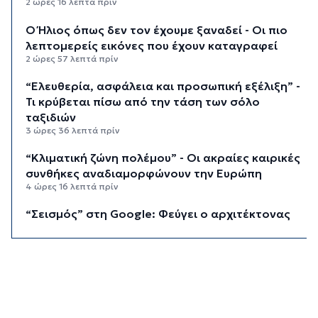
2 ώρες 16 λεπτά πρίν
Ο Ήλιος όπως δεν τον έχουμε ξαναδεί - Οι πιο
λεπτομερείς εικόνες που έχουν καταγραφεί
2 ώρες 57 λεπτά πρίν
“Ελευθερία, ασφάλεια και προσωπική εξέλιξη” -
Τι κρύβεται πίσω από την τάση των σόλο
ταξιδιών
3 ώρες 36 λεπτά πρίν
“Κλιματική ζώνη πολέμου” - Οι ακραίες καιρικές
συνθήκες αναδιαμορφώνουν την Ευρώπη
4 ώρες 16 λεπτά πρίν
“Σεισμός” στη Google: Φεύγει ο αρχιτέκτονας
της AI, Jeff Dean
4 ώρες 56 λεπτά πρίν
Το παρεξηγημένο αιθέριο έλαιο που κρατά
μακριά τα κουνούπια για 3 ώρες
5 ώρες 26 λεπτά πρίν