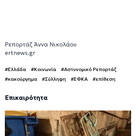
Ρεπορτάζ Άννα Νικολάου
ertnews.gr
#Ελλάδα
#Κοινωνία
#Αστυνομικό Ρεπορτάζ
#κακούργημα
#Σύλληψη
#ΕΦΚΑ
#επίθεση
Επικαιρότητα