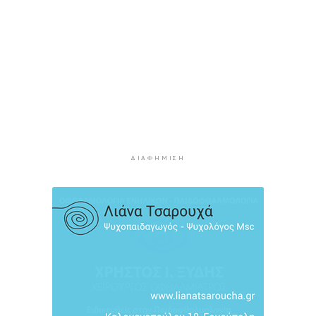
Ζητείται λύση στον γρίφο των
φοροαπαλλαγών: Ποια σχέδια επεξεργάζεται
το ΥΠΕΘΟ
5 ώρες 56 λεπτά πρίν
Ενδιαφέρον του Δήμου Πάρου για τη στέγαση
των εκπαιδευτικών
6 ώρες 26 λεπτά πρίν
Πάνω από 90 ειδικότητες και 860 τμήματα στις
δημόσιες ΣΑΕΚ
ΔΙΑΦΉΜΙΣΗ
6 ώρες 56 λεπτά πρίν
Αυξήθηκαν οι Έλληνες που αποφάσισαν να
διακόψουν το κάπνισμα
7 ώρες 26 λεπτά πρίν