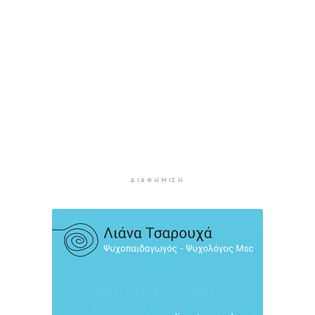
7 στους 10 εργαζόμενους άνω των 50
8 ώρες 43 λεπτά πρίν
Νέες παραβιάσεις τουρκικών drones στο
Αιγαίο – Για τρίτο 24ωρο
9 ώρες 9 λεπτά πρίν
Απολογισμός της ΕΟΔ Κυκλάδων για την
πυρκαγιά στην Πάρο
9 ώρες 14 λεπτά πρίν
Υπεγράφη η συμφωνία για την ηλεκτρική
διασύνδεση της Ελλάδας με την Κύπρο
ΔΙΑΦΉΜΙΣΗ
9 ώρες 34 λεπτά πρίν
Οκτώ ναυτιλιακές ενώσεις κατά των διοδίων
στo Στενό του Ορμούζ
10 ώρες 6 λεπτά πρίν