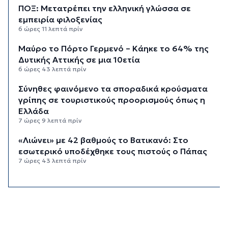
ΠΟΞ: Μετατρέπει την ελληνική γλώσσα σε
εμπειρία φιλοξενίας
6 ώρες 11 λεπτά πρίν
Μαύρο το Πόρτο Γερμενό – Κάηκε το 64% της
Δυτικής Αττικής σε μια 10ετία
6 ώρες 43 λεπτά πρίν
Σύνηθες φαινόμενο τα σποραδικά κρούσματα
γρίπης σε τουριστικούς προορισμούς όπως η
Ελλάδα
7 ώρες 9 λεπτά πρίν
«Λιώνει» με 42 βαθμούς το Βατικανό: Στο
εσωτερικό υποδέχθηκε τους πιστούς ο Πάπας
7 ώρες 43 λεπτά πρίν
Εξωδικαστικός: Έσπασε το φράγμα των 20 δισ.
ευρώ
8 ώρες 11 λεπτά πρίν
Το εργασιακό στρες κρατά ξύπνιους τις νύχτες