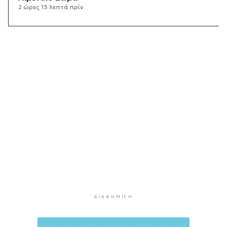
2 ώρες 13 λεπτά πρίν
Σύρος: Συνελήφθη 20χρονος για κάνναβη
2 ώρες 46 λεπτά πρίν
Ρόδος: Ανασύρθηκε 72χρονος χωρίς τις
αισθήσεις του από τη θάλασσα
3 ώρες 20 λεπτά πρίν
Αστυνομία: Συμβουλές για την προστασία
κατοικιών από κλοπές στα νησιά
3 ώρες 21 λεπτά πρίν
Δήμος Πάρου: Ζητάει έκτακτη χρηματοδότηση
για τα "Πράσινα Σημεία"
3 ώρες 44 λεπτά πρίν
Μήλος: Απεγκλωβίστηκε 33χρονος που είχε
αναρριχηθεί σε βράχο μέσα στη θάλασσα
4 ώρες 10 λεπτά πρίν
ΔΙΑΦΉΜΙΣΗ