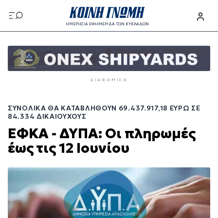
Παράκαμψη
προς
ΗΜΕΡΗΣΙΑ ΕΦΗΜΕΡΙΔΑ ΤΩΝ ΚΥΚΛΑΔΩΝ
το
Παράκαμψη
κυρίως
προς
περιεχόμενο
το
κυρίως
ΔΙΑΦΉΜΙΣΗ
περιεχόμενο
ΣΥΝΟΛΙΚΆ ΘΑ ΚΑΤΑΒΛΗΘΟΎΝ 69.437.917,18 ΕΥΡΏ ΣΕ
84.334 ΔΙΚΑΙΟΎΧΟΥΣ
ΕΦΚΑ - ΔΥΠΑ: Οι πληρωμές
έως τις 12 Ιουνίου