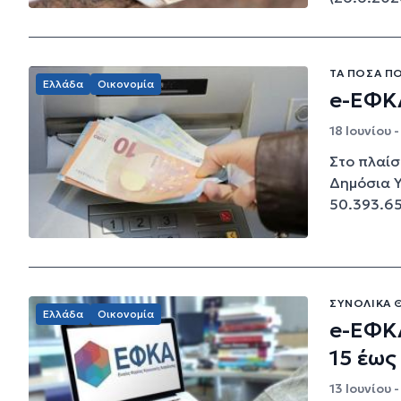
ΤΑ ΠΟΣΆ Π
Ελλάδα
Οικονομία
e-ΕΦΚΑ
18 Ιουνίου -
Στο πλαίσ
Δημόσια 
50.393.65
ΣΥΝΟΛΙΚΆ Θ
Ελλάδα
Οικονομία
e-ΕΦΚ
15 έως
13 Ιουνίου 