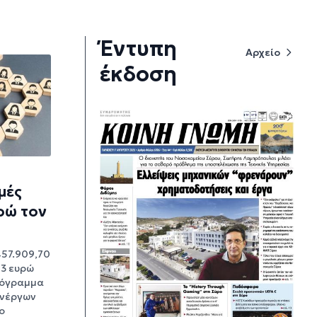
Έντυπη
Αρχείο
έκδοση
μές
υρώ τον
457.909,70
3 ευρώ
ρόγραμμα
ανέργων
ο