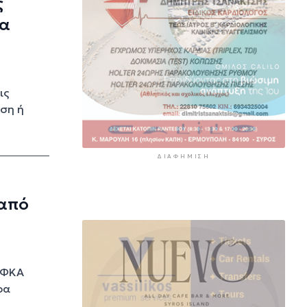
ς
ια
ις
ηση ή
ΔΙΑΦΉΜΙΣΗ
Σ
 από
-ΕΦΚΑ
ρα