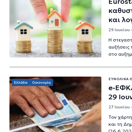
Eurost
καθυστ
και λ
29 Ιουνίου 
Η στεγαστ
αυξήσεις 
στο αυξημ
ΣΥΝΟΛΙΚΆ Θ
Ελλάδα
Οικονομία
e-ΕΦΚ
29 Ιου
27 Ιουνίου 
Τον χάρτη
και τη Δ
(26.6.202