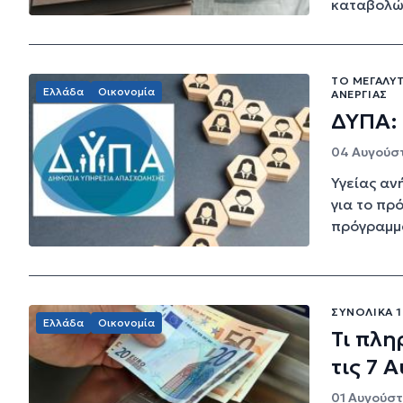
καταβολών
ΤΟ ΜΕΓΑΛΎ
Ελλάδα
Οικονομία
ΑΝΕΡΓΊΑΣ
ΔΥΠΑ: 
04 Αυγούστ
Υγείας αν
για το πρ
πρόγραμμα
ΣΥΝΟΛΙΚΆ 1
Ελλάδα
Οικονομία
Τι πλη
τις 7 
01 Αυγούστο