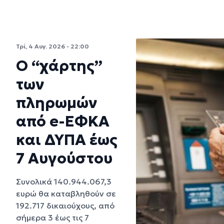
Τρί, 4 Αυγ. 2026 - 22:00
Ο “χάρτης”
των
πληρωμών
από e-ΕΦΚΑ
και ΔΥΠΑ έως
7 Αυγούστου
Συνολικά 140.944.067,3
ευρώ θα καταβληθούν σε
192.717 δικαιούχους, από
σήμερα 3 έως τις 7