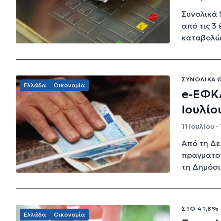
Συνολικά 
από τις 3
καταβολών
ΣΥΝΟΛΙΚΆ Θ
Ελλάδα
Οικονομία
e-ΕΦΚΑ
Ιουλίο
11 Ιουλίου -
Από τη Δε
πραγματοπ
τη Δημόσι
ΣΤΟ 41,8%
Ελλάδα
Οικονομία