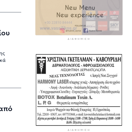
ίου
ΔΙΑΦΉΜΙΣΗ
ης
ικά
 από
ΔΙΑΦΉΜΙΣΗ