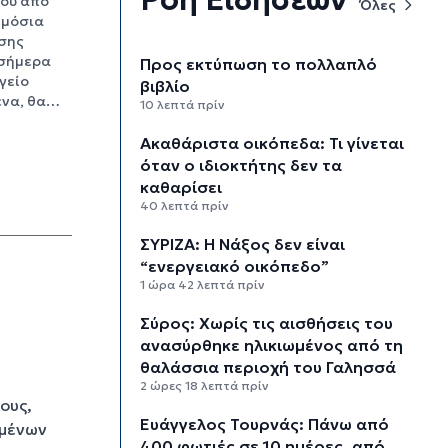
ίου από
Όλες
ημόσια
σης
 σήμερα
Προς εκτύπωση το πολλαπλό
γείο
βιβλίο
ένα, θα…
10 λεπτά πρίν
Ακαθάριστα οικόπεδα: Τι γίνεται
όταν ο ιδιοκτήτης δεν τα
καθαρίσει
40 λεπτά πρίν
ΣΥΡΙΖΑ: Η Νάξος δεν είναι
“ενεργειακό οικόπεδο”
1 ώρα 42 λεπτά πρίν
Σύρος: Χωρίς τις αισθήσεις του
ανασύρθηκε ηλικιωμένος από τη
θαλάσσια περιοχή του Γαλησσά
2 ώρες 18 λεπτά πρίν
ους,
Ευάγγελος Τουρνάς: Πάνω από
σμένων
400 φωτιές σε 10 ημέρες, από