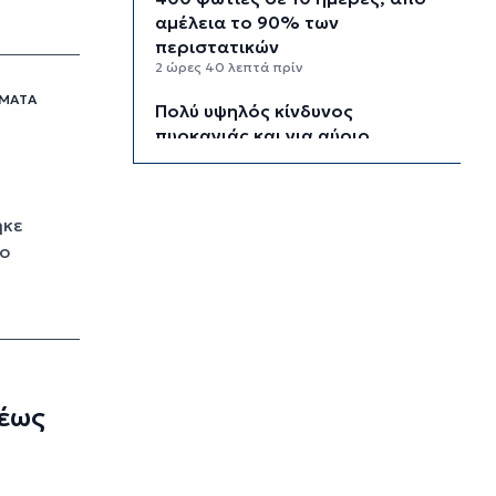
αμέλεια το 90% των
περιστατικών
2 ώρες 40 λεπτά πρίν
ΜΑΤΑ
Πολύ υψηλός κίνδυνος
πυρκαγιάς και για αύριο
Δευτέρα στις Κυκλάδες
2 ώρες 59 λεπτά πρίν
Ασθενής ξυλοκόπησε
ηκε
νοσηλεύτρια στα Επείγοντα του
το
Ερυθρού Σταυρού
3 ώρες 10 λεπτά πρίν
Τουρισμός για Όλους 2026:
Σήμερα οι αιτήσεις για ΑΦΜ που
λήγουν σε 9 ή 0
3 ώρες 44 λεπτά πρίν
 έως
Μήλος: Ελικόπτερο “πάρκαρε”
στο Σαρακήνικο για να κάνουν
μπάνιο οι επιβάτες του