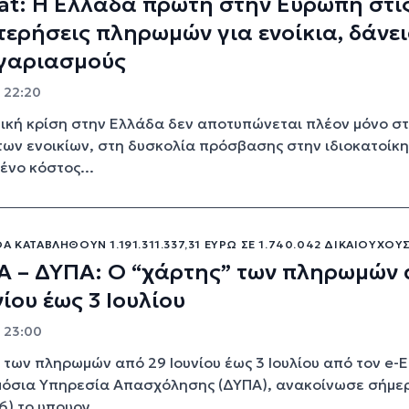
at: Η Ελλάδα πρώτη στην Ευρώπη στι
ερήσεις πληρωμών για ενοίκια, δάνε
ογαριασμούς
- 22:20
ική κρίση στην Ελλάδα δεν αποτυπώνεται πλέον μόνο στ
των ενοικίων, στη δυσκολία πρόσβασης στην ιδιοκατοίκ
ένο κόστος...
Α ΚΑΤΑΒΛΗΘΟΎΝ 1.191.311.337,31 ΕΥΡΏ ΣΕ 1.740.042 ΔΙΚΑΙΟΎΧΟΥ
Α – ΔΥΠΑ: Ο “χάρτης” των πληρωμών
νίου έως 3 Ιουλίου
- 23:00
 των πληρωμών από 29 Ιουνίου έως 3 Ιουλίου από τον e
ημόσια Υπηρεσία Απασχόλησης (ΔΥΠΑ), ανακοίνωσε σήμε
6) το υπουργ...