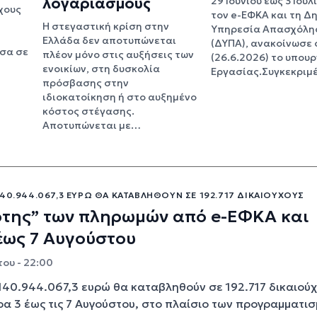
λογαριασμούς
29 Ιουνίου έως 3 Ιουλ
χους
τον e-ΕΦΚΑ και τη Δ
Η στεγαστική κρίση στην
Υπηρεσία Απασχόλη
Ελλάδα δεν αποτυπώνεται
(ΔΥΠΑ), ανακοίνωσε
σα σε
πλέον μόνο στις αυξήσεις των
(26.6.2026) το υπουρ
ενοικίων, στη δυσκολία
Εργασίας.Συγκεκριμ
πρόσβασης στην
ιδιοκατοίκηση ή στο αυξημένο
κόστος στέγασης.
Αποτυπώνεται με…
40.944.067,3 ΕΥΡΏ ΘΑ ΚΑΤΑΒΛΗΘΟΎΝ ΣΕ 192.717 ΔΙΚΑΙΟΎΧΟΥΣ
ρτης” των πληρωμών από e-ΕΦΚΑ και
έως 7 Αυγούστου
ου - 22:00
140.944.067,3 ευρώ θα καταβληθούν σε 192.717 δικαιούχ
α 3 έως τις 7 Αυγούστου, στο πλαίσιο των προγραμματι