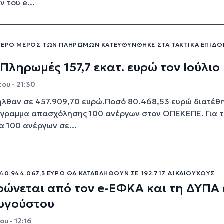
 του e...
ΤΕΡΟ ΜΈΡΟΣ ΤΩΝ ΠΛΗΡΩΜΏΝ ΚΑΤΕΥΘΎΝΘΗΚΕ ΣΤΑ ΤΑΚΤΙΚΆ ΕΠΙΔΌ
Πληρωμές 157,7 εκατ. ευρώ τον Ιούλιο
ου - 21:30
ήλθαν σε 457.909,70 ευρώ.Ποσό 80.468,53 ευρώ διατέθ
όγραμμα απασχόλησης 100 ανέργων στον ΟΠΕΚΕΠΕ. Για 
 100 ανέργων σε...
40.944.067,3 ΕΥΡΏ ΘΑ ΚΑΤΑΒΛΗΘΟΎΝ ΣΕ 192.717 ΔΙΚΑΙΟΎΧΟΥΣ
ρώνεται από τον e-ΕΦΚΑ και τη ΔΥΠΑ
Αυγούστου
υ - 12:16