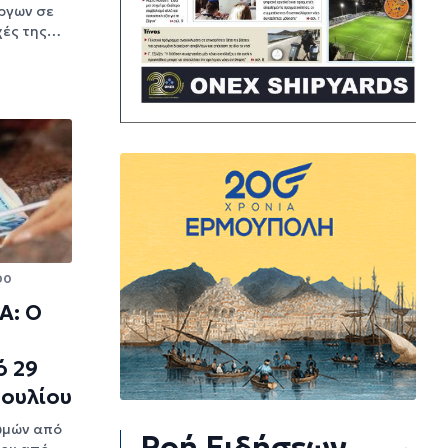
ργων σε
χές της…
00
Α: Ο
ό 29
Ιουλίου
ωμών από
Ροή Ειδήσεων