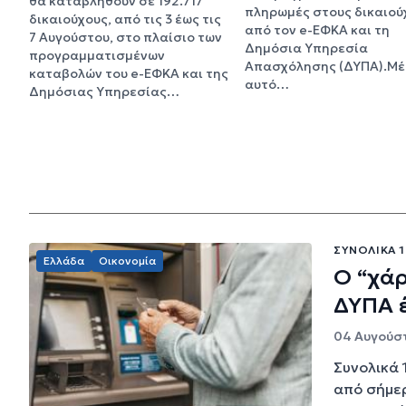
θα καταβληθούν σε 192.717
πληρωμές στους δικαιού
δικαιούχους, από τις 3 έως τις
από τον e-ΕΦΚΑ και τη
7 Αυγούστου, στο πλαίσιο των
Δημόσια Υπηρεσία
προγραμματισμένων
Απασχόλησης (ΔΥΠΑ).Μέ
καταβολών του e-ΕΦΚΑ και της
αυτό…
Δημόσιας Υπηρεσίας…
ΣΥΝΟΛΙΚΆ 1
Ελλάδα
Οικονομία
Ο “χά
ΔΥΠΑ 
04 Αυγούστ
Συνολικά 
από σήμερ