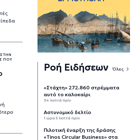
τές
πίπεδα
 ΣΤΗΝ
Σ ΠΟΥ
Ροή Ειδήσεων
Όλες
ο
«Στάχτη» 272.860 στρέμματα
αυτό το καλοκαίρι
34 λεπτά πρίν
νή
ότερο
Αστυνομικό δελτίο
1 ώρα 5 λεπτά πρίν
Πιλοτική έναρξη της δράσης
«Tinos Circular Business» στα