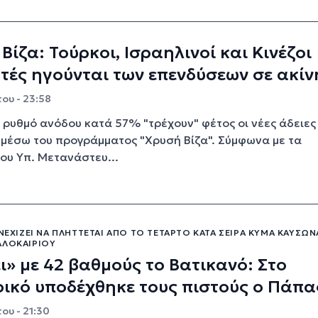
Βίζα: Τούρκοι, Ισραηλινοί και Κινέζοι
τές ηγούνται των επενδύσεων σε ακί
ου - 23:58
 ρυθμό ανόδου κατά 57% "τρέχουν" φέτος οι νέες άδειες
 μέσω του προγράμματος "Χρυσή Βίζα". Σύμφωνα με τα
του Υπ. Μετανάστευ...
ΥΝΕΧΊΖΕΙ ΝΑ ΠΛΉΤΤΕΤΑΙ ΑΠΌ ΤΟ ΤΈΤΑΡΤΟ ΚΑΤΆ ΣΕΙΡΆ ΚΎΜΑ ΚΑΎΣΩ
ΑΛΟΚΑΙΡΙΟΎ
ι» με 42 βαθμούς το Βατικανό: Στο
ικό υποδέχθηκε τους πιστούς ο Πάπα
ου - 21:30