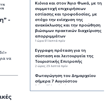
Κιόνια και στον Άγιο Φωκά, με τη
ΟΥΝ
συμμετοχή επιχειρήσεων
ΗΝ
εστίασης και τροφοδοσίας, με
η” -
στόχο την ενίσχυση της
ανακύκλωσης και την προώθηση
βιώσιμων πρακτικών διαχείρισης
απορριμμάτων
1 ώρα 51 λεπτά πρίν
Έγγραφη πρόταση για τη
δι!»
σύσταση και λειτουργεία της
για να
Τουριστικής Επιτροπής
2 ώρες 23 λεπτά πρίν
Φωταγώγηση του Δημαρχείου
σήμερα 7 Αυγούστου
2 ώρες 26 λεπτά πρίν
ικές
Ο Διεθνής Μαραθώνιος Ρόδου
και η TUI συνεχίζουν την
εξαιρετικά επιτυχημένη
συνεργασία έως το 2030