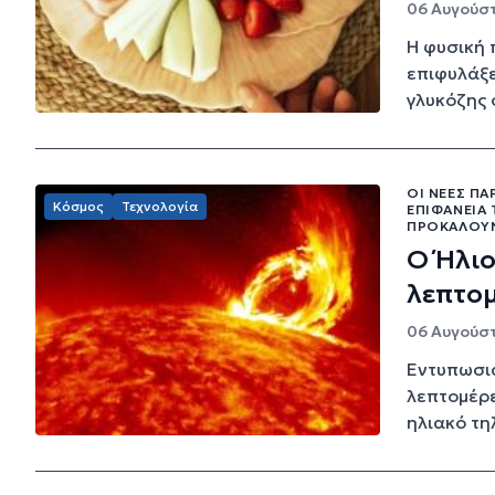
06 Αυγούστ
Η φυσική 
επιφυλάξε
γλυκόζης σ
ΟΙ ΝΈΕΣ Π
Κόσμος
Τεχνολογία
ΕΠΙΦΆΝΕΙΆ
ΠΡΟΚΑΛΟΎΝ
Ο Ήλιο
λεπτομ
06 Αυγούστ
Εντυπωσια
λεπτομέρε
ηλιακό τη