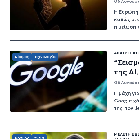
06 Αυγούστ
Η Ευρώπη 
καθώς οι 
η μείωση τ
ΑΝΑΤΡΟΠΉ Σ
Κόσμος
Τεχνολογία
“Σεισμ
της AI
06 Αυγούστ
Η μάχη γι
Google χά
της, τον Je
ΜΕΛΈΤΗ ΈΔ
Κόσμος
Υγεία
ΑΠΈΝΑΝΤΙ 