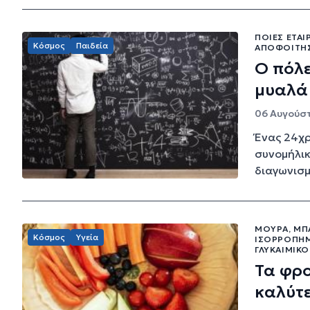
ΠΟΙΕΣ ΕΤΑΙ
Κόσμος
Παιδεία
ΑΠΟΦΟΙΤΉΣ
Ο πόλε
μυαλά
06 Αυγούστ
Ένας 24χρ
συνομήλικ
διαγωνισμ
ΜΟΎΡΑ, ΜΠ
Κόσμος
Υγεία
ΙΣΟΡΡΟΠΗΜ
ΓΛΥΚΑΙΜΙΚΌ
Τα φρο
καλύτ