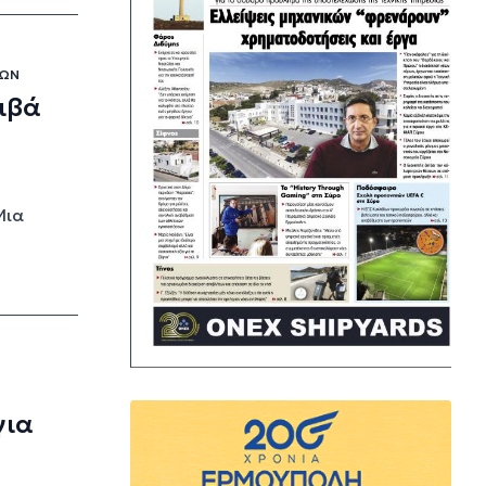
ΊΩΝ
ιβά
Μια
για