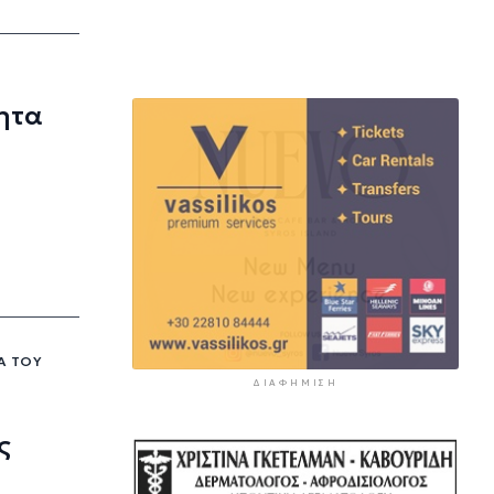
νητα
ΝΑ ΤΟΥ
ΔΙΑΦΉΜΙΣΗ
ς