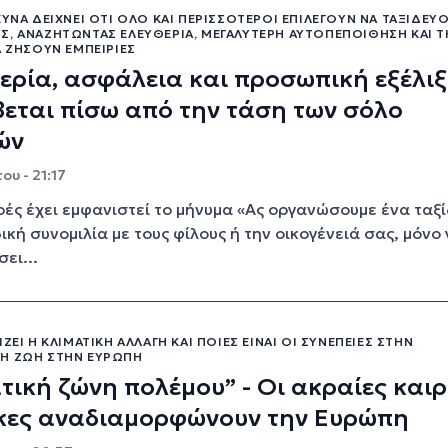
ΕΥΝΑ ΔΕΊΧΝΕΙ ΌΤΙ ΌΛΟ ΚΑΙ ΠΕΡΙΣΣΌΤΕΡΟΙ ΕΠΙΛΈΓΟΥΝ ΝΑ ΤΑΞΙΔΕΎ
Σ, ΑΝΑΖΗΤΏΝΤΑΣ ΕΛΕΥΘΕΡΊΑ, ΜΕΓΑΛΎΤΕΡΗ ΑΥΤΟΠΕΠΟΊΘΗΣΗ ΚΑΙ Τ
Α ΖΉΣΟΥΝ ΕΜΠΕΙΡΊΕΣ
ερία, ασφάλεια και προσωπική εξέλιξ
βεται πίσω από την τάση των σόλο
ών
ου - 21:17
ές έχει εμφανιστεί το μήνυμα «Ας οργανώσουμε ένα ταξί
ική συνομιλία με τους φίλους ή την οικογένειά σας, μόνο 
ει...
ΊΖΕΙ Η ΚΛΙΜΑΤΙΚΉ ΑΛΛΑΓΉ ΚΑΙ ΠΟΙΕΣ ΕΊΝΑΙ ΟΙ ΣΥΝΈΠΕΙΕΣ ΣΤΗΝ
Ή ΖΩΉ ΣΤΗΝ ΕΥΡΏΠΗ
τική ζώνη πολέμου” - Οι ακραίες καιρ
κες αναδιαμορφώνουν την Ευρώπη