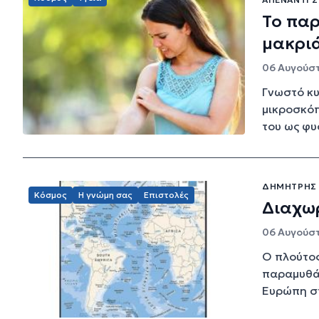
Το παρ
μακριά
06 Αυγούστ
Γνωστό κυ
μικροσκόπ
του ως φυσ
ΔΗΜΉΤΡΗΣ 
Κόσμος
Η γνώμη σας
Επιστολές
Διαχωρ
06 Αυγούστ
Ο πλούτος
παραμυθάς
Ευρώπη στ