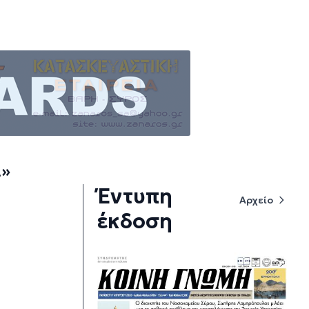
ά»
Έντυπη
Αρχείο
έκδοση