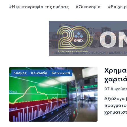
#Η φωτογραφία της ημέρας
#Οικονομία
#Επιχει
Χρηματ
Κόσμος
Κοινωνία
Κοινωνικά
χαρτιά
07 Αυγούστ
Αξιόλογα 
πραγματοπ
χρηματιστ