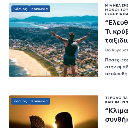
ΜΙΑ ΝΈΑ ΈΡ
Κόσμος
Κοινωνία
ΜΌΝΟΙ ΤΟΥ
ΕΥΚΑΙΡΊΑ Ν
“Ελευθ
Τι κρύ
ταξιδι
06 Αυγούστ
Πόσες φορ
στην ομαδ
ακολουθήσ
ΤΙ ΡΌΛΟ ΠΑ
Κόσμος
Κοινωνία
ΚΑΘΗΜΕΡΙΝ
“Κλιμα
συνθή