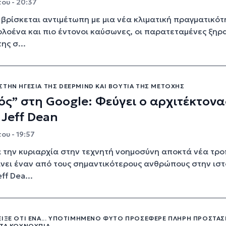
ου - 20:37
βρίσκεται αντιμέτωπη με μια νέα κλιματική πραγματικότ
ολοένα και πιο έντονοι καύσωνες, οι παρατεταμένες ξηρ
ης σ...
ΤΗΝ ΗΓΕΣΊΑ ΤΗΣ DEEPMIND ΚΑΙ ΒΟΥΤΙΆ ΤΗΣ ΜΕΤΟΧΉΣ
ός” στη Google: Φεύγει ο αρχιτέκτονα
, Jeff Dean
ου - 19:57
α την κυριαρχία στην τεχνητή νοημοσύνη αποκτά νέα τρο
νει έναν από τους σημαντικότερους ανθρώπους στην ιστ
ff Dea...
ΕΙΞΕ ΌΤΙ ΈΝΑ... ΥΠΟΤΙΜΗΜΈΝΟ ΦΥΤΌ ΠΡΟΣΈΦΕΡΕ ΠΛΉΡΗ ΠΡΟΣΤΑΣ
ΣΤΑ ΚΟΥΝΟΎΠΙΑ