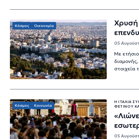
Χρυσή 
Κόσμος
Οικονομία
επενδυ
05 Αυγούστ
Με ετήσιο
διαμονής,
στοιχεία 
Η ΙΤΑΛΊΑ Σ
Κόσμος
Κοινωνία
ΦΕΤΙΝΟΎ Κ
«Λιώνε
εσωτερ
05 Αυγούστ