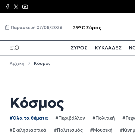
Παράκαμψη προς το κυρίως περιεχόμενο
☀️
29°C
Σύρος
Παρασκευή 07/08/2026
ΣΥΡΟΣ
ΚΥΚΛΑΔΕΣ
ΝΟ
Παράκαμψη προς το κυρίως περιεχόμενο
Αρχική
Κόσμος
Κόσμος
#Όλα τα θέματα
#Περιβάλλον
#Πολιτική
#Τεχ
#Εκκλησιαστικά
#Πολιτισμός
#Μουσική
#Κινη