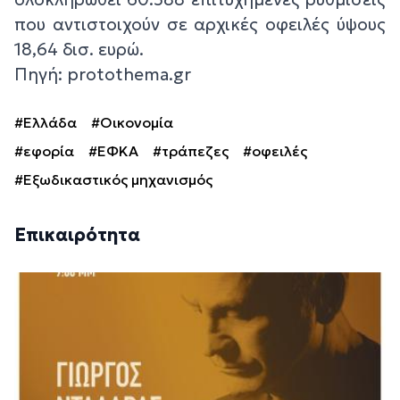
που αντιστοιχούν σε αρχικές οφειλές ύψους
18,64 δισ. ευρώ.
Πηγή: protothema.gr
#Ελλάδα
#Οικονομία
#εφορία
#ΕΦΚΑ
#τράπεζες
#οφειλές
#Εξωδικαστικός μηχανισμός
Επικαιρότητα