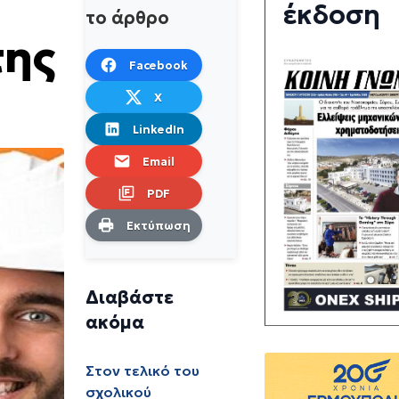
έκδοση
το άρθρο
της
Facebook
X
LinkedIn
Email
PDF
Εκτύπωση
Διαβάστε
ακόμα
Στον τελικό του
σχολικού