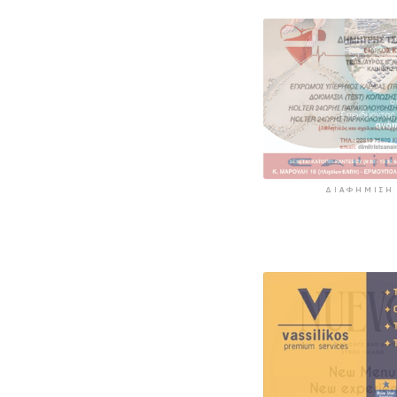
εισαγγελέα σήμ
46χρονη που
κατηγορείται γι
επίθεση – Πέρα
νύχτα στη ΓΑΔΑ
6 ώρες 22 λεπτά πρί
ΔΙΑΦΉΜΙΣΗ