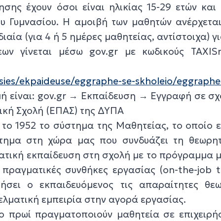
σης έχουν όσοι είναι ηλικίας 15-29 ετών και
υ Γυμνασίου. Η αμοιβή των μαθητών ανέρχεται
αία (για 4 ή 5 ημέρες μαθητείας, αντίστοιχα) γι
ων γίνεται μέσω gov.gr με κωδικούς TAXIS
esies/ekpaideuse/eggraphe-se-skholeio/eggraph
μή είναι: gov.gr → Εκπαίδευση → Εγγραφή σε σ
ική Σχολή (ΕΠΑΣ) της ΔΥΠΑ
ο 1952 το σύστημα της Μαθητείας, το οποίο ε
τημα στη χώρα μας που συνδυάζει τη θεωρητ
ατική εκπαίδευση στη σχολή με το πρόγραμμα 
πραγματικές συνθήκες εργασίας (on-the-job tr
ήσει ο εκπαιδευόμενος τις απαραίτητες θεω
ελματική εμπειρία στην αγορά εργασίας.
ο πρωί πραγματοποιούν μαθητεία σε επιχειρήσ