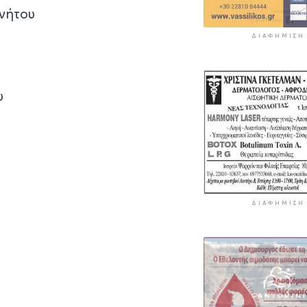
ινήτου
ΔΙΑΦΉΜΙΣΗ
υ
ΔΙΑΦΉΜΙΣΗ