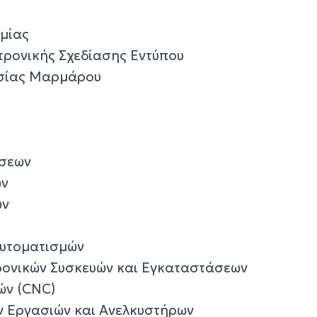
μίας
τρονικής Σχεδίασης Εντύπου
ασίας Μαρμάρου
ήσεων
ών
ων
Αυτοματισμών
ρονικών Συσκευών και Εγκαταστάσεων
ών (CNC)
ν Εργασιών και Ανελκυστήρων