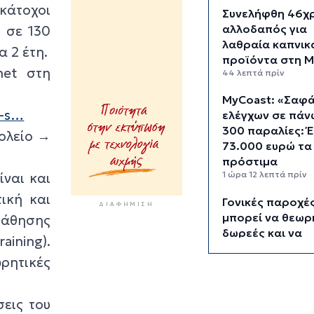
 κάτοχοι
Συνελήφθη 46χ
αλλοδαπός για
 σε 130
λαθραία καπνικ
α 2 έτη.
προϊόντα στη 
net στη
44 λεπτά πρίν
MyCoast: «Σαφά
e-s…
ελέγχων σε πάν
300 παραλίες: 
χολείο →
73.000 ευρώ τα
πρόστιμα
1 ώρα 12 λεπτά πρίν
ίναι και
ική και
Γονικές παροχές
ΔΙΑΦΉΜΙΣΗ
μπορεί να θεωρ
μάθησης
δωρεές και να
aining).
φορολογηθούν
ρητικές
1 ώρα 50 λεπτά πρίν
Σαφάρι ελέγχων
εις του
παραλίες: Οι πε