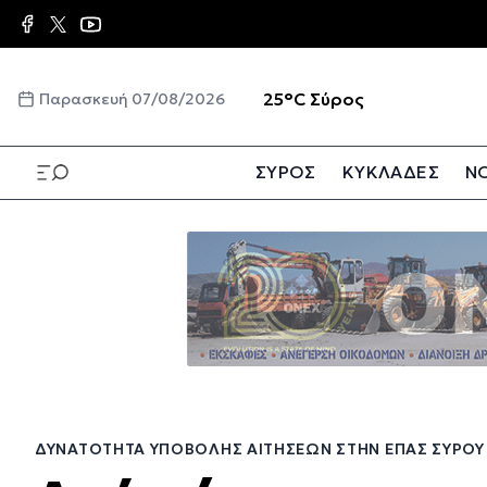
Παράκαμψη
προς
το
κυρίως
☀️
25°C
Σύρος
Παρασκευή 07/08/2026
περιεχόμενο
ΣΥΡΟΣ
ΚΥΚΛΑΔΕΣ
ΝΟ
Παράκαμψη
προς
το
κυρίως
περιεχόμενο
ΔΥΝΑΤΌΤΗΤΑ ΥΠΟΒΟΛΉΣ ΑΙΤΉΣΕΩΝ ΣΤΗΝ ΕΠΑΣ ΣΎΡΟΥ 