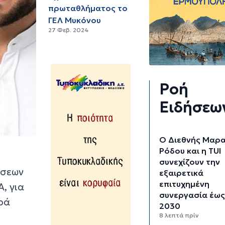
πρωταθλήματος το
ΓΕΛ Μυκόνου
27 Φεβ. 2024
Ροή
Ειδήσεω
Ο Διεθνής Μαρ
Ρόδου και η TUI
συνεχίζουν την
ήσεων
εξαιρετικά
επιτυχημένη
, για
συνεργασία έως
ορά
2030
8 λεπτά πρίν