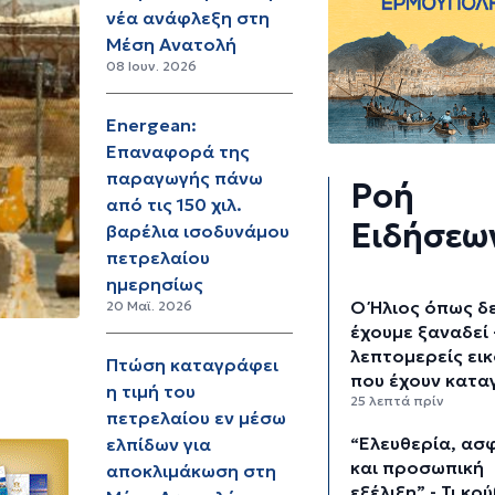
νέα ανάφλεξη στη
Μέση Ανατολή
08 Ιουν. 2026
Energean:
Επαναφορά της
παραγωγής πάνω
Ροή
από τις 150 χιλ.
Ειδήσεω
βαρέλια ισοδυνάμου
πετρελαίου
ημερησίως
Ο Ήλιος όπως δ
20 Μαϊ. 2026
έχουμε ξαναδεί 
λεπτομερείς ει
Πτώση καταγράφει
που έχουν κατα
η τιμή του
25 λεπτά πρίν
πετρελαίου εν μέσω
“Ελευθερία, ασ
ελπίδων για
και προσωπική
αποκλιμάκωση στη
εξέλιξη” - Τι κρ