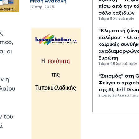
Μέση Ανατολή
πίσω από την τ
17 Απρ. 2026
σόλο ταξιδιών
1 ώρα 5 λεπτά πρίν
“Κλιματική ζών
ς
πολέμου” - Οι α
mco,
καιρικές συνθήκ
αι οι
αναδιαμορφώνο
Ευρώπη
1 ώρα 45 λεπτά πρίν
“Σεισμός” στη G
αν η
Φεύγει ο αρχιτ
λαίου
της AI, Jeff Dea
2 ώρες 25 λεπτά πρίν
Το παρεξηγημέ
αιθέριο έλαιο π
ν του
κρατά μακριά τ
ά
κουνούπια για 3
2 ώρες 55 λεπτά πρίν