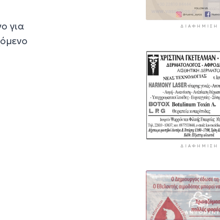
γο για
ΔΙΑΦΉΜΙΣΗ
χόμενο
ΔΙΑΦΉΜΙΣΗ