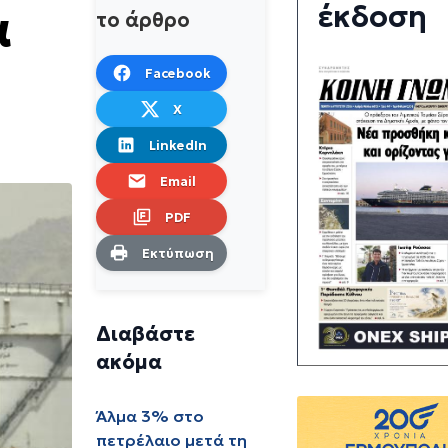
έκδοση
α
το άρθρο
Facebook
X
LinkedIn
Email
PDF
Εκτύπωση
Διαβάστε
ακόμα
Άλμα 3% στο
πετρέλαιο μετά τη