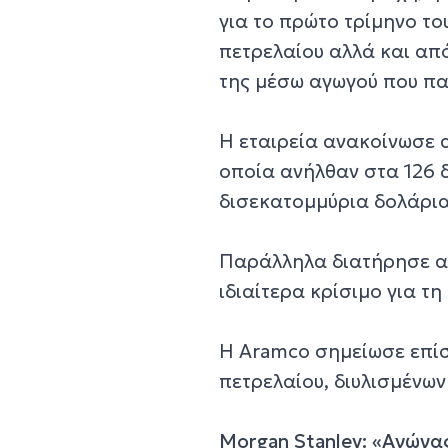
για το πρώτο τρίμηνο το
πετρελαίου αλλά και απ
της μέσω αγωγού που π
Η εταιρεία ανακοίνωσε
οποία ανήλθαν στα 126 
δισεκατομμύρια δολάρια
Παράλληλα διατήρησε αμ
ιδιαίτερα κρίσιμο για τ
Η Aramco σημείωσε επίσ
πετρελαίου, διυλισμένων
Morgan Stanley: «Αγώνα