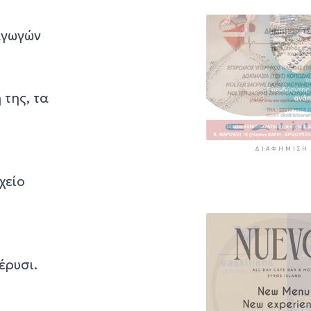
αγωγών
της, τα
ΔΙΑΦΉΜΙΣΗ
χείο
έρυσι.