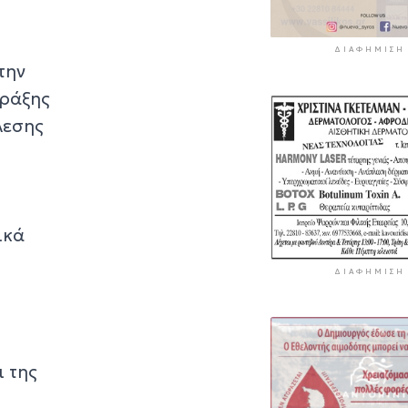
ΔΙΑΦΉΜΙΣΗ
την
πράξης
λεσης
ικά
ΔΙΑΦΉΜΙΣΗ
 της