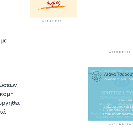
Εγκαινιάζεται έ
ι
νέος πολιτιστικ
θεσμός
1 ώρα 19 λεπτά πρίν
ΔΙΑΦΉΜΙΣΗ
 με
ΔΙΑΦΉΜΙΣΗ
ς
ρώσεων
ακόμη
υργηθεί
ικά
ΔΙΑΦΉΜΙΣΗ