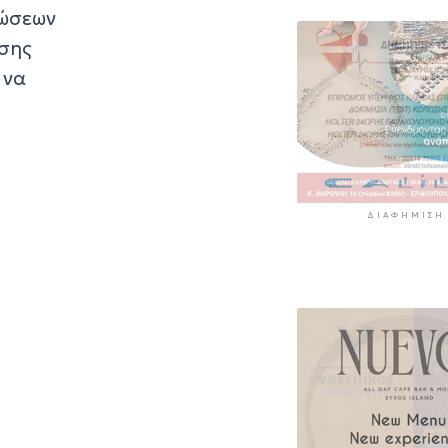
τώσεων
ίσης
 να
ΔΙΑΦΉΜΙΣΗ