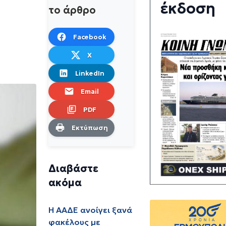
έκδοση
το άρθρο
Facebook
X
LinkedIn
Email
PDF
Εκτύπωση
Διαβάστε
ακόμα
Η ΑΑΔΕ ανοίγει ξανά
φακέλους με