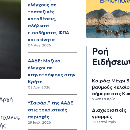
ελέγχους σε
τραπεζικές
καταθέσεις,
αδήλωτα
εισοδήματα, ΦΠΑ
και ακίνητα
04 Αυγ. 2026
Ροή
Ειδήσεω
ΑΑΔΕ: Μαζικοί
έλεγχοι σε
κτηνοτρόφους στην
Καιρός: Μέχρι 3
Κρήτη
βαθμούς Κελσίο
02 Αυγ. 2026
σήμερα στις Κυ
 Αρχή
9 λεπτά πρίν
“Σαφάρι” της ΑΑΔΕ
στις τουριστικές
Διαχωριστικές
μηχανές,
γραμμές
περιοχές
19 λεπτά πρίν
29 Ιουλ. 2026
ής