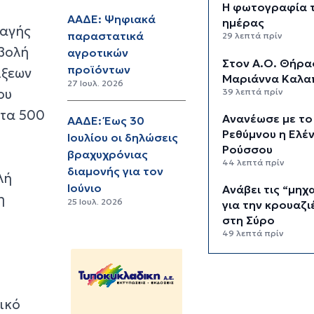
Η φωτογραφία 
ΑΑΔΕ: Ψηφιακά
ημέρας
λαγής
παραστατικά
29 λεπτά πρίν
ιβολή
αγροτικών
Στον Α.Ο. Θήρα
προϊόντων
ίξεων
Μαριάννα Καλα
27 Ιουλ. 2026
ου
39 λεπτά πρίν
 τα 500
Ανανέωσε με το
ΑΑΔΕ: Έως 30
Ρεθύμνου η Ελέ
Ιουλίου οι δηλώσεις
Ρούσσου
βραχυχρόνιας
44 λεπτά πρίν
διαμονής για τον
λή
Ιούνιο
Ανάβει τις “μηχ
η
25 Ιουλ. 2026
για την κρουαζ
στη Σύρο
49 λεπτά πρίν
Σημαντική συντ
αλλά και εκκρε
στο κτήριο Κορ
ικό
54 λεπτά πρίν