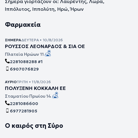
Σήμερα γιορτάζουν οι: Λαυρέντης, Λώρα,
Ιππόλυτος, Ιππολύτη, Ηρώ, Ήρων
Φαρμακεία
ΣΉΜΕΡΑ
ΔΕΥΤΈΡΑ • 10/8/2026
ΡΟΥΣΣΟΣ ΛΕΟΝΑΡΔΟΣ & ΣΙΑ ΟΕ
Πλατεία Ηρώων 11
2281088288 #1
6907076829
ΑΎΡΙΟ
ΤΡΊΤΗ • 11/8/2026
ΠΟΛΥΞΕΝΗ ΚΟΚΚΑΛΗ ΕΕ
Σταματίου Πρωίου 14
2281086600
6977281905
Ο καιρός στη Σύρο