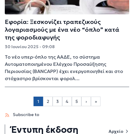
Εφορία: Ξεσκονίζει τραπεζικούς
λογαριασμούς με ένα νέο “όπλο” κατά
της φοροδιαφυγής
30 Ιουνίου 2025 - 09:08
Το νέο υπερ-όπλο της ΑΑΔΕ, το σύστημα
Αυτοματοποιημένου Ελέγχου Προσαύξησης
Περιουσίας (BANCAPP) έχει ενεργοποιηθεί και στο
στόχαστρο βρίσκονται φορολ...
Σελιδοποίηση
1
2
3
4
5
›
»
Page 2
Page 3
Page 4
Page 5
Next page
Last page
Subscribe to
Έντυπη έκδοση
Αρχείο