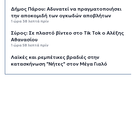
Δήμος Πάρου: Αδυνατεί να πραγματοποιήσει
την αποκομιδή των ογκωδών αποβλήτων
1 ώρα 38 λεπτά πρίν
Σύρος: Σε πλαστό βίντεο στο Tik Tok ο Αλέξης
Αθανασίου
1 ώρα 58 λεπτά πρίν
Λαϊκές και ρεμπέτικες βραδιές στην
κατασκήνωση "Νήτες" στον Μέγα Γιαλό
2 ώρες 14 λεπτά πρίν
Ο «χάρτης» των πληρωμών από e-ΕΦΚΑ και
ΔΥΠΑ έως 14 Αυγούστου
2 ώρες 20 λεπτά πρίν
Τουρισμός για Όλους 2026: Ανοιχτή η
πλατφόρμα για όλα τα ΑΦΜ
2 ώρες 42 λεπτά πρίν
Αύγουστος στην Ίο
3 ώρες 11 λεπτά πρίν