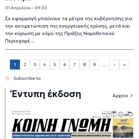
01 Απριλίου - 09:35
Σε εφαρμογή μπαίνουν τα μέτρα της κυβέρνησης για
την αντιμετώπιση της ενεργειακής κρίσης, μετά και
την κύρωση με νόμο της Πράξης Νομοθετικού
Περιεχομέ...
Σελιδοποίηση
1
2
3
4
5
6
7
8
9
…
›
»
Page 2
Page 3
Page 4
Page 5
Page 6
Page 7
Page 8
Page 9
Next page
Last p
Subscribe to
Έντυπη έκδοση
Αρχείο