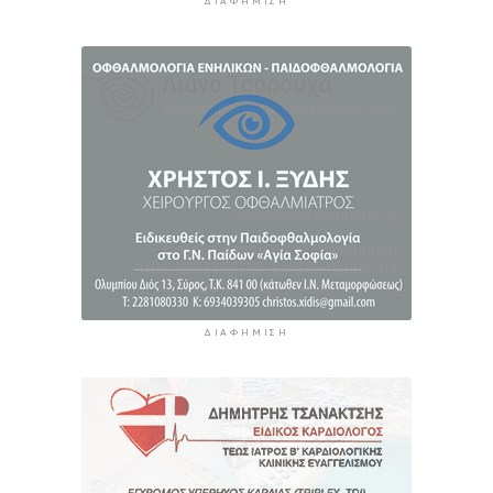
ΔΙΑΦΉΜΙΣΗ
λειτουργεία της Τουριστικής Επιτροπής
6 ώρες 1 λεπτό πρίν
Φωταγώγηση του Δημαρχείου σήμερα 7
Αυγούστου
6 ώρες 4 λεπτά πρίν
Ο Διεθνής Μαραθώνιος Ρόδου και η TUI
συνεχίζουν την εξαιρετικά επιτυχημένη
συνεργασία έως το 2030
6 ώρες 37 λεπτά πρίν
ΔΙΑΦΉΜΙΣΗ