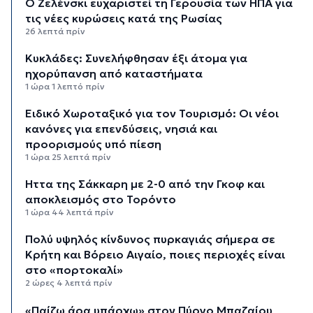
Ο Ζελένσκι ευχαριστεί τη Γερουσία των ΗΠΑ για
τις νέες κυρώσεις κατά της Ρωσίας
26 λεπτά πρίν
Κυκλάδες: Συνελήφθησαν έξι άτομα για
ηχορύπανση από καταστήματα
1 ώρα 1 λεπτό πρίν
Ειδικό Χωροταξικό για τον Τουρισμό: Οι νέοι
κανόνες για επενδύσεις, νησιά και
προορισμούς υπό πίεση
1 ώρα 25 λεπτά πρίν
Ήττα της Σάκκαρη με 2-0 από την Γκοφ και
αποκλεισμός στο Τορόντο
1 ώρα 44 λεπτά πρίν
Πολύ υψηλός κίνδυνος πυρκαγιάς σήμερα σε
Κρήτη και Βόρειο Αιγαίο, ποιες περιοχές είναι
στο «πορτοκαλί»
2 ώρες 4 λεπτά πρίν
«Παίζω άρα υπάρχω» στον Πύργο Μπαζαίου