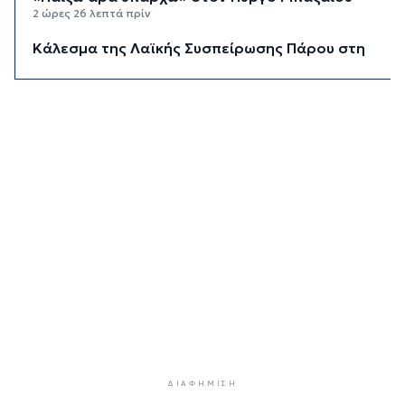
2 ώρες 26 λεπτά πρίν
Κάλεσμα της Λαϊκής Συσπείρωσης Πάρου στη
συγκέντρωση για τις πυρκαγιές
2 ώρες 48 λεπτά πρίν
Αίθριος ο καιρός στις Κυκλάδες με τη
Θερμοκρασία να φτάνει τους 31 βαθμούς
3 ώρες 9 λεπτά πρίν
Σύρος: Σοβαρό τροχαίο ατύχημα στο λιμάνι της
Ερμούπολης
10 ώρες 43 λεπτά πρίν
ΔΥΠΑ: 8.000 νέες θέσεις εργασίας για
ανέργους 55+ - Πώς θα πάρετε τα ένσημα για
σύνταξη
10 ώρες 50 λεπτά πρίν
ΕΛΣΤΑΤ: Υποχώρησε ο πληθωρισμός στο 3,4%
τον Ιούλιο - Επιμένει η ακρίβεια σε καύσιμα και
ΔΙΑΦΉΜΙΣΗ
ενοίκια