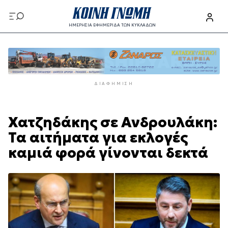
Παράκαμψη
προς
ΗΜΕΡΗΣΙΑ ΕΦΗΜΕΡΙΔΑ ΤΩΝ ΚΥΚΛΑΔΩΝ
το
Παράκαμψη
κυρίως
προς
περιεχόμενο
το
κυρίως
ΔΙΑΦΉΜΙΣΗ
περιεχόμενο
Χατζηδάκης σε Ανδρουλάκη:
Τα αιτήματα για εκλογές
καμιά φορά γίνονται δεκτά